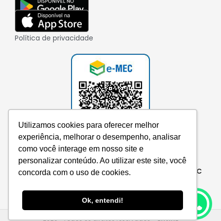
Política de privacidade
Utilizamos cookies para oferecer melhor
experiência, melhorar o desempenho, analisar
como você interage em nosso site e
personalizar conteúdo. Ao utilizar este site, você
Consulte aqui o cadastro da instituição no e-MEC
concorda com o uso de cookies.
Ok, entendi!
2026 • Todos os direitos reservados –
EnsinE