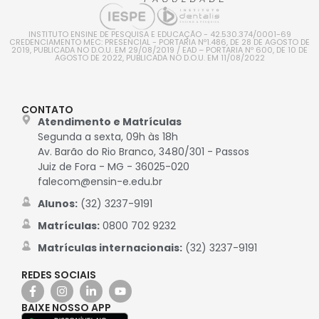
INSTITUTO ENSINE DE PESQUISA E EDUCAÇÃO - 42.530.374/0001-69
CREDENCIAMENTO MEC: PRESENCIAL - PORTARIA Nº1.486, DE 28 DE AGOSTO DE
2019, PUBLICADA NO D.O.U. EM 29/08/2019 / EAD – PORTARIA Nº 600, DE 10 DE
AGOSTO DE 2022, PUBLICADA NO D.O.U. EM 11/08/2022
CONTATO
Atendimento e Matrículas
Segunda a sexta, 09h às 18h
Av. Barão do Rio Branco, 3480/301 - Passos
Juiz de Fora - MG - 36025-020
falecom@ensin-e.edu.br
Alunos:
(32) 3237-9191
Matrículas:
0800 702 9232
Matrículas internacionais:
(32) 3237-9191
REDES SOCIAIS
BAIXE NOSSO APP