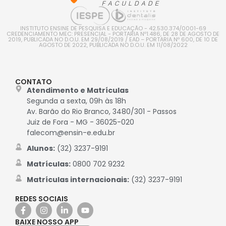
INSTITUTO ENSINE DE PESQUISA E EDUCAÇÃO - 42.530.374/0001-69
CREDENCIAMENTO MEC: PRESENCIAL - PORTARIA Nº1.486, DE 28 DE AGOSTO DE
2019, PUBLICADA NO D.O.U. EM 29/08/2019 / EAD – PORTARIA Nº 600, DE 10 DE
AGOSTO DE 2022, PUBLICADA NO D.O.U. EM 11/08/2022
CONTATO
Atendimento e Matrículas
Segunda a sexta, 09h às 18h
Av. Barão do Rio Branco, 3480/301 - Passos
Juiz de Fora - MG - 36025-020
falecom@ensin-e.edu.br
Alunos:
(32) 3237-9191
Matrículas:
0800 702 9232
Matrículas internacionais:
(32) 3237-9191
REDES SOCIAIS
BAIXE NOSSO APP