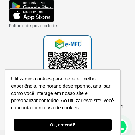
Política de privacidade
Utilizamos cookies para oferecer melhor
experiência, melhorar o desempenho, analisar
como você interage em nosso site e
personalizar conteúdo. Ao utilizar este site, você
Consulte aqui o cadastro da instituição no e-MEC
concorda com o uso de cookies.
Ok, entendi!