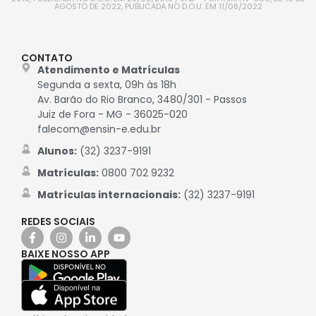
AGOSTO DE 2022, PUBLICADA NO D.O.U. EM 11/08/2022
CONTATO
Atendimento e Matrículas
Segunda a sexta, 09h às 18h
Av. Barão do Rio Branco, 3480/301 - Passos
Juiz de Fora - MG - 36025-020
falecom@ensin-e.edu.br
Alunos:
(32) 3237-9191
Matrículas:
0800 702 9232
Matrículas internacionais:
(32) 3237-9191
REDES SOCIAIS
BAIXE NOSSO APP