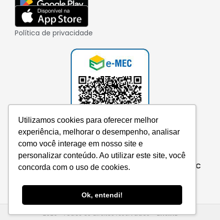
Política de privacidade
Utilizamos cookies para oferecer melhor
experiência, melhorar o desempenho, analisar
como você interage em nosso site e
personalizar conteúdo. Ao utilizar este site, você
Consulte aqui o cadastro da instituição no e-MEC
concorda com o uso de cookies.
Ok, entendi!
2026 • Todos os direitos reservados –
EnsinE