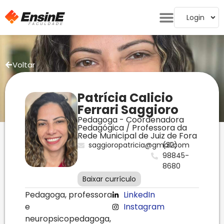
Login
Voltar
Patrícia Calicio
Ferrari Saggioro
Pedagoga - Coordenadora
Pedagógica / Professora da
Rede Municipal de Juiz de Fora
saggioropatricia@gmail.com
(32)
98845-
8680
Baixar currículo
Pedagoga, professora
LinkedIn
e
Instagram
neuropsicopedagoga,