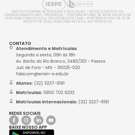
INSTITUTO ENSINE DE PESQUISA E EDUCAÇÃO - 42.530.374/0001-69
CREDENCIAMENTO MEC: PRESENCIAL - PORTARIA Nº1.486, DE 28 DE AGOSTO DE
2019, PUBLICADA NO D.O.U. EM 29/08/2019 / EAD – PORTARIA Nº 600, DE 10 DE
AGOSTO DE 2022, PUBLICADA NO D.O.U. EM 11/08/2022
CONTATO
Atendimento e Matrículas
Segunda a sexta, 09h às 18h
Av. Barão do Rio Branco, 3480/301 - Passos
Juiz de Fora - MG - 36025-020
falecom@ensin-e.edu.br
Alunos:
(32) 3237-9191
Matrículas:
0800 702 9232
Matrículas internacionais:
(32) 3237-9191
REDES SOCIAIS
BAIXE NOSSO APP