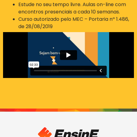
Estude no seu tempo livre. Aulas on-line com
encontros presenciais a cada 10 semanas.
Curso autorizado pelo MEC – Portaria nº 1.486,
de 28/08/2019