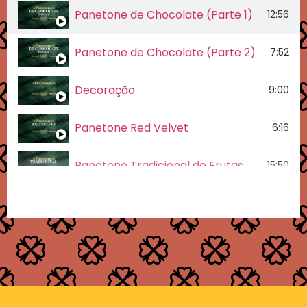
Panetone de Chocolate (Parte 1)
12:56
Panetone de Chocolate (Parte 2)
7:52
Decoração
9:00
Panetone Red Velvet
6:16
Panetone Tradicional de Frutas
15:50
Embalagem
3:49