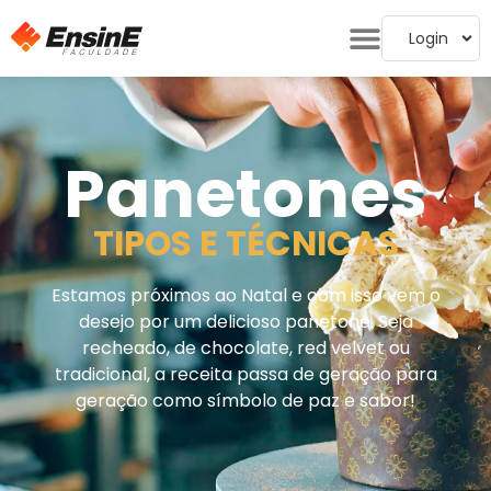
Login
Panetones
TIPOS E TÉCNICAS
Estamos próximos ao Natal e com isso vem o
desejo por um delicioso panetone. Seja
recheado, de chocolate, red velvet ou
tradicional, a receita passa de geração para
geração como símbolo de paz e sabor!