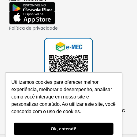
Política de privacidade
Utilizamos cookies para oferecer melhor
experiência, melhorar o desempenho, analisar
como você interage em nosso site e
personalizar conteúdo. Ao utilizar este site, você
Consulte aqui o cadastro da instituição no e-MEC
concorda com o uso de cookies.
Ok, entendi!