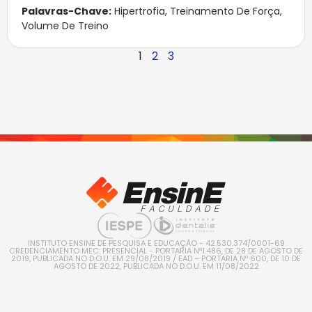
Palavras-Chave:
Hipertrofia
,
Treinamento De Força
,
Volume De Treino
1
2
3
INSTITUTO ENSINE DE PESQUISA E EDUCAÇÃO - 42.530.374/0001-69
CREDENCIAMENTO MEC: PRESENCIAL - PORTARIA Nº1.486, DE 28 DE AGOSTO DE
2019, PUBLICADA NO D.O.U. EM 29/08/2019 / EAD – PORTARIA Nº 600, DE 10 DE
AGOSTO DE 2022, PUBLICADA NO D.O.U. EM 11/08/2022