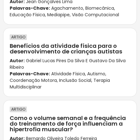
Autor:
Jean Gonçalves Lima
Palavras-Chave:
Agachamento
,
Biomecânica
,
Educação Física
,
Mediapipe
,
Visão Computacional
ARTIGO
Benefícios da atividade física para o
desenvolvimento de crianças autistas
Autor:
Gabriel Lucas Pires Da Silva E Gustavo Da Silva
Ribeiro
Palavras-Chave:
Atividade Física
,
Autismo
,
Coordenação Motora
,
Inclusão Social
,
Terapia
Multidisciplinar
ARTIGO
Como o volume semanal e a frequência
do treinamento de força influenciam a
hipertrofia muscular?
Autor:
Bernardo Oliveira Toledo Ferreira