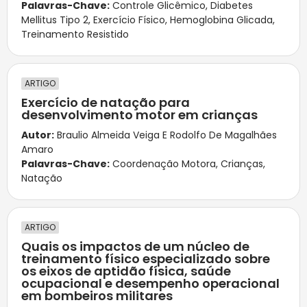
Palavras-Chave:
Controle Glicêmico
,
Diabetes
Mellitus Tipo 2
,
Exercício Físico
,
Hemoglobina Glicada
,
Treinamento Resistido
ARTIGO
Exercício de natação para
desenvolvimento motor em crianças
Autor:
Braulio Almeida Veiga E Rodolfo De Magalhães
Amaro
Palavras-Chave:
Coordenação Motora
,
Crianças
,
Natação
ARTIGO
Quais os impactos de um núcleo de
treinamento físico especializado sobre
os eixos de aptidão física, saúde
ocupacional e desempenho operacional
em bombeiros militares