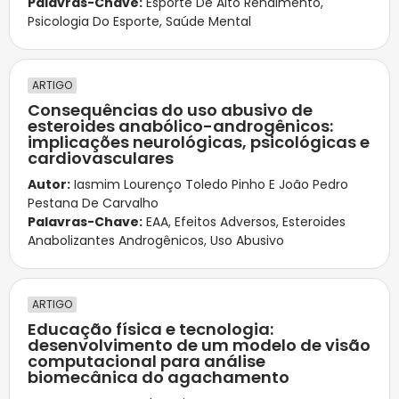
Palavras-Chave:
Esporte De Alto Rendimento
,
Psicologia Do Esporte
,
Saúde Mental
ARTIGO
Consequências do uso abusivo de
esteroides anabólico-androgênicos:
implicações neurológicas, psicológicas e
cardiovasculares
Autor:
Iasmim Lourenço Toledo Pinho E João Pedro
Pestana De Carvalho
Palavras-Chave:
EAA
,
Efeitos Adversos
,
Esteroides
Anabolizantes Androgênicos
,
Uso Abusivo
ARTIGO
Educação física e tecnologia:
desenvolvimento de um modelo de visão
computacional para análise
biomecânica do agachamento