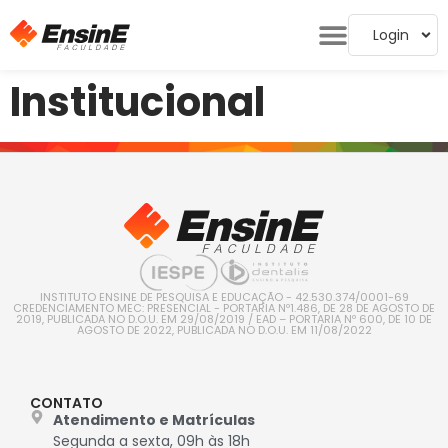
Login
Institucional
INSTITUTO ENSINE DE PESQUISA E EDUCAÇÃO - 42.530.374/0001-69
CREDENCIAMENTO MEC: PRESENCIAL - PORTARIA Nº1.486, DE 28 DE AGOSTO DE
2019, PUBLICADA NO D.O.U. EM 29/08/2019 / EAD – PORTARIA Nº 600, DE 10 DE
AGOSTO DE 2022, PUBLICADA NO D.O.U. EM 11/08/2022
CONTATO
Atendimento e Matrículas
Segunda a sexta, 09h às 18h