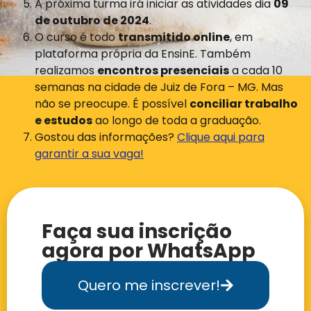
A próxima turma irá iniciar as atividades dia
09
de outubro de 2024
.
O curso é todo
transmitido online
, em
plataforma própria da EnsinE. Também
realizamos
encontros presenciais
a cada 10
semanas na cidade de Juiz de Fora – MG. Mas
não se preocupe. É possível
conciliar trabalho
e estudos
ao longo de toda a graduação.
Gostou das informações?
Clique aqui para
garantir a sua vaga!
Faça sua inscrição
agora por WhatsApp
Quero me inscrever!