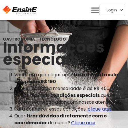
Login
GASTRONOMIA - TECNÓLOGO
Informações
especiais
Você terá que pagar uma
taxa de matrícula
de apenas R$ 190
O valor da nossa mensalidade é de R$ 450. Mas
temos algumas
condições especiais
que
podem ser negociadas com nossos atendentes.
Para conhecer essas condições,
clique aqui
Quer
tirar dúvidas diretamente com o
coordenador
do curso?
Clique aqui