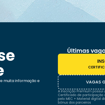
se
Últimas vaga
IN
e
CERTIFIC
e muita informação e
VAGAS G
A Inscrição Premium possui 
Certificado de participação
pelo MEC + Material digital d
bônus dos parceiros