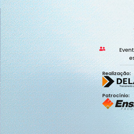
Event
e
Realização:
Patrocínio: