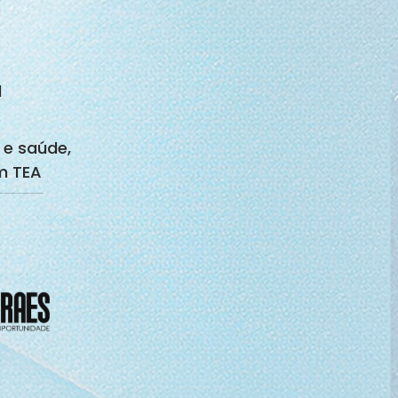
1
 e saúde,
m TEA