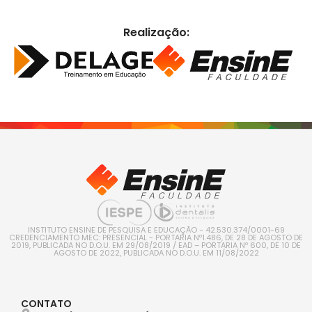
Realização:
INSTITUTO ENSINE DE PESQUISA E EDUCAÇÃO - 42.530.374/0001-69
CREDENCIAMENTO MEC: PRESENCIAL - PORTARIA Nº1.486, DE 28 DE AGOSTO DE
2019, PUBLICADA NO D.O.U. EM 29/08/2019 / EAD – PORTARIA Nº 600, DE 10 DE
AGOSTO DE 2022, PUBLICADA NO D.O.U. EM 11/08/2022
CONTATO