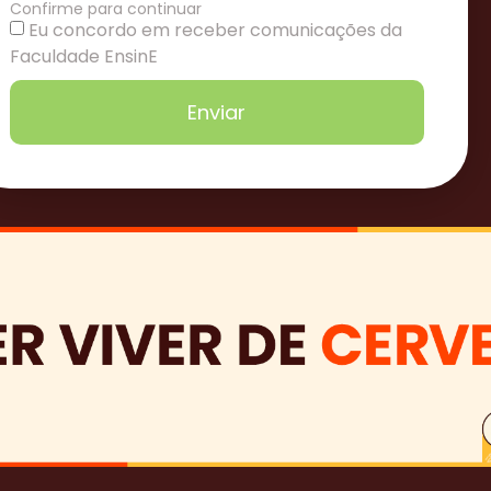
Confirme para continuar
Eu concordo em receber comunicações da
Faculdade EnsinE
Enviar