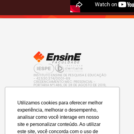
INSTITUTO ENSINE DE PESQUISA E EDUCAÇÃO
- 42.530.374/0001-69
CREDENCIAMENTO MEC: PRESENCIAL -
PORTARIA Nº1.486, DE 28 DE AGOSTO DE 2019,
PUBLICADA NO D.O.U. EM 29/08/2019 / EAD –
PORTARIA Nº 600, DE 10 DE AGOSTO DE 2022,
PUBLICADA NO D.O.U. EM 11/08/2022
Utilizamos cookies para oferecer melhor
experiência, melhorar o desempenho,
analisar como você interage em nosso
site e personalizar conteúdo. Ao utilizar
este site, você concorda com o uso de