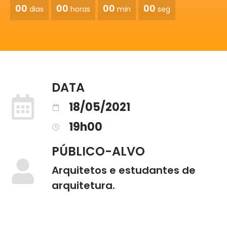
00
00
00
00
dias
horas
min
seg
DATA
18/05/2021
19h00
PÚBLICO-ALVO
Arquitetos e estudantes de
arquitetura.