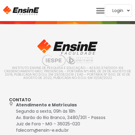
Login
INSTITUTO ENSINE DE PESQUISA E EDUCAÇÃO - 42.530.374/0001-69
CREDENCIAMENTO MEC: PRESENCIAL - PORTARIA Nº1.486, DE 28 DE AGOSTO DE
2019, PUBLICADA NO D.O.U. EM 29/08/2019 / EAD – PORTARIA Nº 600, DE 10 DE
AGOSTO DE 2022, PUBLICADA NO D.O.U. EM 11/08/2022
CONTATO
Atendimento e Matrículas
Segunda a sexta, 09h às 18h
Av. Barão do Rio Branco, 3480/301 - Passos
Juiz de Fora - MG - 36025-020
falecom@ensin-e.edu.br