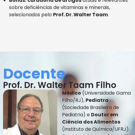
Bônus:
curadoria de artigos
atuais e relevantes
sobre deficiências de vitaminas e minerais,
selecionados pelo
Prof. Dr. Walter Taam
.
Docente
Prof. Dr. Walter Taam Filho
Médico
(Universidade Gama
Filho/RJ),
Pediatra
(Sociedade Brasileira de
Pediatria) e
Doutor em
Ciência dos Alimentos
(Instituto de Química/UFRJ).