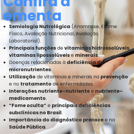
Confira a
ementa
Semiologia Nutrológica
(Anamnese, Exame
Físico, Avaliação Nutricional, Avaliação
Laboratorial).
Principais funções
de
vitaminas hidrossolúveis
,
vitaminas lipossolúveis
e
minerais
.
Doenças relacionadas à
deficiência de
micronutrientes
.
Utilização
de vitaminas e minerais na
prevenção
e no
tratamento
de enfermidades.
Interações
nutriente–nutriente
e
nutriente–
medicamento
.
“Fome oculta”
e
principais deficiências
subclínicas no Brasil
.
Importância do diagnóstico precoce
e na
Saúde Pública
.