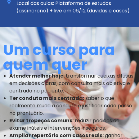
Local das aulas: Plataforma de estudos
(assíncrono) + live em 06/12 (dúvidas e casos)
Um curso para
quem quer
Atender melhor hoje:
transformar queixas difusas
em decisões claras, com consulta mais objetiva e
centrada no paciente.
Ter conduta mais centrada:
saber o que
realmente muda a conduta e justificar cada passo
no prontuário.
Evitar tropeços comuns:
reduzir pedidos de
exame inúteis e intervenções inseguras.
Ampliar repertório com casos reais:
ganhar