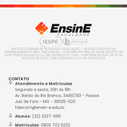
INSTITUTO ENSINE DE PESQUISA E EDUCAÇÃO - 42.530.374/0001-69
CREDENCIAMENTO MEC: PRESENCIAL - PORTARIA Nº1.486, DE 28 DE AGOSTO DE
2019, PUBLICADA NO D.O.U. EM 29/08/2019 / EAD – PORTARIA Nº 600, DE 10 DE
AGOSTO DE 2022, PUBLICADA NO D.O.U. EM 11/08/2022
CONTATO
Atendimento e Matrículas
Segunda a sexta, 09h às 18h
Av. Barão do Rio Branco, 3480/301 - Passos
Juiz de Fora - MG - 36025-020
falecom@ensin-e.edu.br
Alunos:
(32) 3237-9191
Matrículas:
0800 702 9232