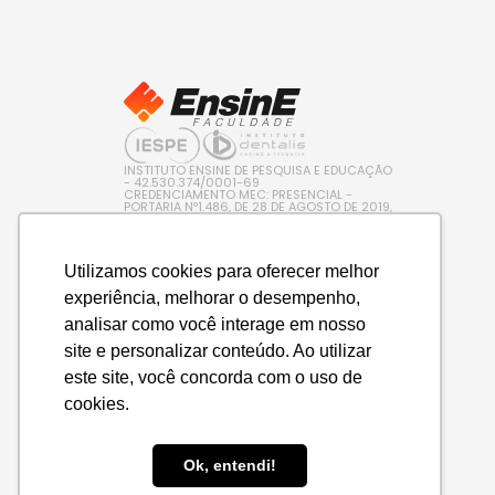
INSTITUTO ENSINE DE PESQUISA E EDUCAÇÃO
- 42.530.374/0001-69
CREDENCIAMENTO MEC: PRESENCIAL -
PORTARIA Nº1.486, DE 28 DE AGOSTO DE 2019,
PUBLICADA NO D.O.U. EM 29/08/2019 / EAD –
PORTARIA Nº 600, DE 10 DE AGOSTO DE 2022,
PUBLICADA NO D.O.U. EM 11/08/2022
Utilizamos cookies para oferecer melhor
experiência, melhorar o desempenho,
analisar como você interage em nosso
site e personalizar conteúdo. Ao utilizar
este site, você concorda com o uso de
cookies.
Ok, entendi!