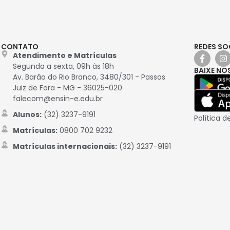
CONTATO
REDES SO
Atendimento e Matrículas
Segunda a sexta, 09h às 18h
BAIXE NO
Av. Barão do Rio Branco, 3480/301 - Passos
Juiz de Fora - MG - 36025-020
falecom@ensin-e.edu.br
Alunos:
(32) 3237-9191
Política d
Matrículas:
0800 702 9232
Matrículas internacionais:
(32) 3237-9191