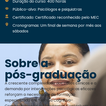
Duração do curso: 400 horas
Público-alvo: Psicólogos e psiquiatras
Certificado: Certificado reconhecido pelo MEC
Cronogramas: Um final de semana por mês aos
sábados
Sobre a
pós-graduação
A crescente complexidade dos casos clínicos e a
demanda por intervenções psicológicas eficazes
reforçam a necessidade de formação
especializada em Terapia Cognitivo-
Comportamental e Abordagens Contextuais. Este