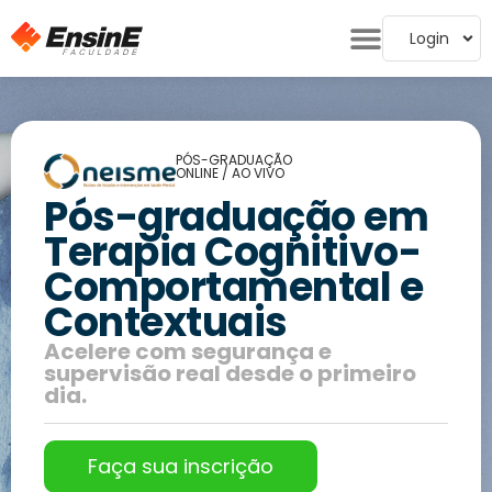
Login
PÓS-GRADUAÇÃO
ONLINE / AO VIVO
Pós-graduação em
Terapia Cognitivo-
Comportamental e
Contextuais
Acelere com segurança e
supervisão real desde o primeiro
dia.
Faça sua inscrição