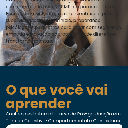
curso, oferecido pelo NEISME em parceria com a
Faculdade EnsinE, integra rigor científico e prática
supervisionada desde o início, preparando
psicólogos e psiquiatras para atuar com segurança,
empatia e inovação no tratamento de diferentes
transtornos mentais.
O que você vai
aprender
Confira a estrutura do curso de Pós-graduação em
Terapia Cognitivo-Comportamental e Contextuais.