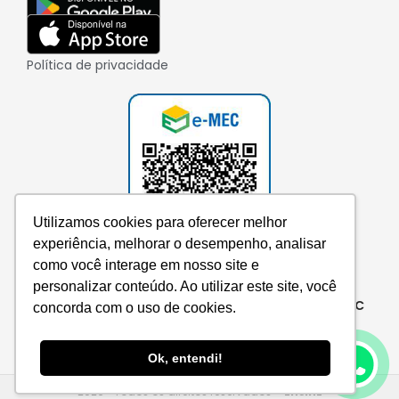
Política de privacidade
Utilizamos cookies para oferecer melhor
experiência, melhorar o desempenho, analisar
como você interage em nosso site e
personalizar conteúdo. Ao utilizar este site, você
Consulte aqui o cadastro da instituição no e-MEC
concorda com o uso de cookies.
Ok, entendi!
2026 • Todos os direitos reservados –
EnsinE