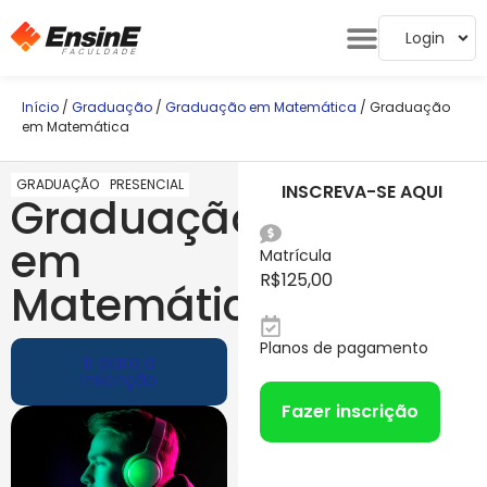
Login
Início
/
Graduação
/
Graduação em Matemática
/ Graduação
em Matemática
GRADUAÇÃO
PRESENCIAL
INSCREVA-SE AQUI
Graduação
em
Matrícula
R$
125,00
Matemática
Planos de pagamento
Ir para a
inscrição
Fazer inscrição