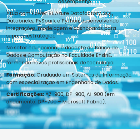
desempenho.
Atua com Power BI, Azure Datafactory, SQL,
Databricks, PySpark e Python, desenvolvendo
integrações, modelagem e dashboards para
suporte estratégico.
No setor educacional, é docente de Banco de
Dados e Computação na Faculdade EnsinE,
formando novos profissionais de tecnologia.
Formação:
Graduado em Sistemas de Informação,
com especialização em Engenharia de Dados.
Certificações:
AZ-900, DP-900, AI-900 (em
andamento: DP-700 – Microsoft Fabric).