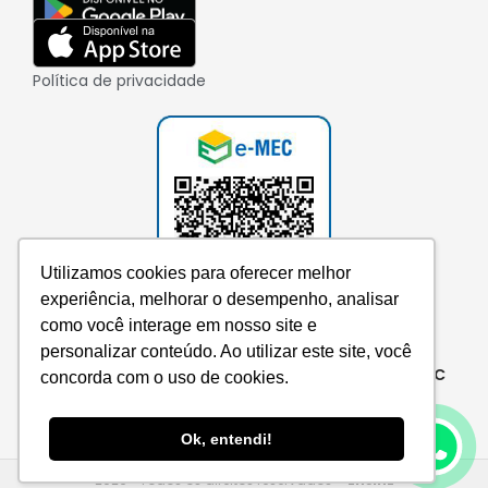
Política de privacidade
Utilizamos cookies para oferecer melhor
experiência, melhorar o desempenho, analisar
como você interage em nosso site e
personalizar conteúdo. Ao utilizar este site, você
Consulte aqui o cadastro da instituição no e-MEC
concorda com o uso de cookies.
Ok, entendi!
2026 • Todos os direitos reservados –
EnsinE