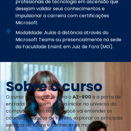
profissionais de tecnologia em ascensão que
desejam validar seus conhecimentos e
impulsionar a carreira com certificações
Microsoft.
Modalidade: Aulas à distância através do
Microsoft Teams ou presencialmente na sede
da Faculdade EnsinE em Juiz de Fora (MG).
Sobre o curso
O curso preparatório para o
AZ-900
é a porta de
entrada para quem deseja iniciar no universo da
computação em nuvem. Você vai entender os
conceitos básicos de nuvem, explorar os principais
serviços do Azure e conhecer os modelos de