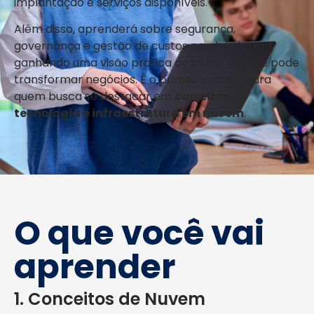
implantação e serviços disponíveis.
Além disso, aprenderá sobre segurança,
governança e gestão de custos na plataforma,
ganhando uma visão prática de como o Azure pode
transformar negócios. É o primeiro passo para
quem busca se destacar em
carreiras de
tecnologia e infraestrutura em nuvem
.
O que você vai
aprender
1. Conceitos de Nuvem