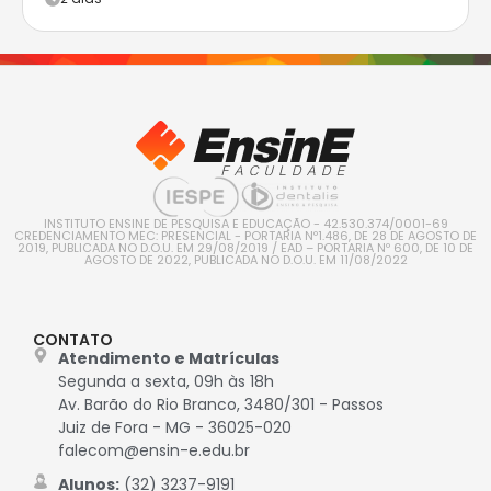
INSTITUTO ENSINE DE PESQUISA E EDUCAÇÃO - 42.530.374/0001-69
CREDENCIAMENTO MEC: PRESENCIAL - PORTARIA Nº1.486, DE 28 DE AGOSTO DE
2019, PUBLICADA NO D.O.U. EM 29/08/2019 / EAD – PORTARIA Nº 600, DE 10 DE
AGOSTO DE 2022, PUBLICADA NO D.O.U. EM 11/08/2022
CONTATO
Atendimento e Matrículas
Segunda a sexta, 09h às 18h
Av. Barão do Rio Branco, 3480/301 - Passos
Juiz de Fora - MG - 36025-020
falecom@ensin-e.edu.br
Alunos:
(32) 3237-9191