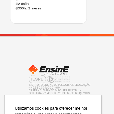
A definir.
360h, 12 meses
INSTITUTO ENSINE DE PESQUISA E EDUCAÇÃO
- 42.530.374/0001-69
CREDENCIAMENTO MEC: PRESENCIAL -
PORTARIA Nº1.486, DE 28 DE AGOSTO DE 2019,
PUBLICADA NO D.O.U. EM 29/08/2019 / EAD –
PORTARIA Nº 600, DE 10 DE AGOSTO DE 2022,
PUBLICADA NO D.O.U. EM 11/08/2022
Utilizamos cookies para oferecer melhor