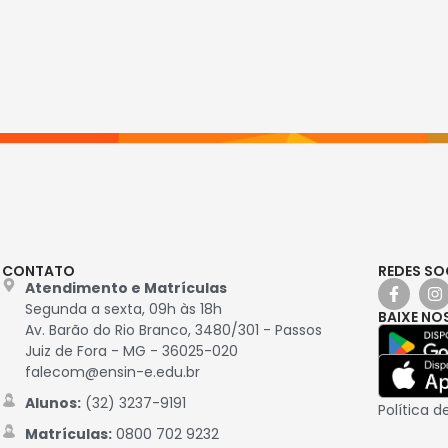
CONTATO
REDES SO
Atendimento e Matrículas
Segunda a sexta, 09h às 18h
BAIXE NO
Av. Barão do Rio Branco, 3480/301 - Passos
Juiz de Fora - MG - 36025-020
falecom@ensin-e.edu.br
Alunos:
(32) 3237-9191
Política d
Matrículas:
0800 702 9232