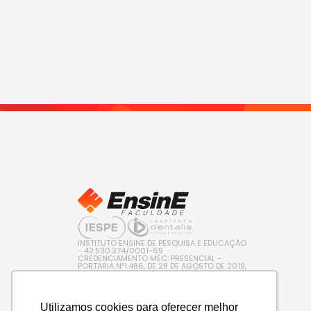
INSTITUTO ENSINE DE PESQUISA E EDUCAÇÃO
- 42.530.374/0001-69
CREDENCIAMENTO MEC: PRESENCIAL -
PORTARIA Nº1.486, DE 28 DE AGOSTO DE 2019,
PUBLICADA NO D.O.U. EM 29/08/2019 / EAD –
PORTARIA Nº 600, DE 10 DE AGOSTO DE 2022,
PUBLICADA NO D.O.U. EM 11/08/2022
Utilizamos cookies para oferecer melhor