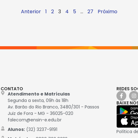
Anterior
1
2
3
4
5
…
27
Próximo
CONTATO
REDES SO
Atendimento e Matrículas
Segunda a sexta, 09h às 18h
BAIXE NO
Av. Barão do Rio Branco, 3480/301 - Passos
Juiz de Fora - MG - 36025-020
falecom@ensin-e.edu.br
Alunos:
(32) 3237-9191
Política d