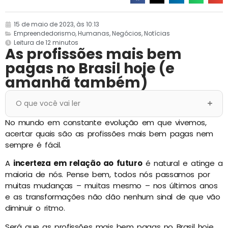
15 de maio de 2023, às 10:13
Empreendedorismo
,
Humanas
,
Negócios
,
Notícias
Leitura de 12 minutos
As profissões mais bem
pagas no Brasil hoje (e
amanhã também)
O que você vai ler
No mundo em constante evolução em que vivemos,
acertar quais são as profissões mais bem pagas nem
sempre é fácil.
A
incerteza em relação ao futuro
é natural e atinge a
maioria de nós. Pense bem, todos nós passamos por
muitas mudanças – muitas mesmo – nos últimos anos
e as transformações não dão nenhum sinal de que vão
diminuir o ritmo.
Será que as profissões mais bem pagas no Brasil hoje