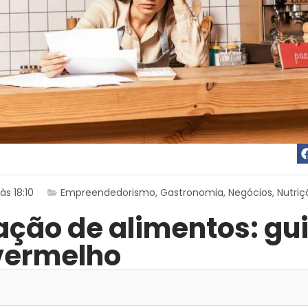
s 18:10
Empreendedorismo
,
Gastronomia
,
Negócios
,
Nutriç
s
cação de alimentos: gu
 vermelho