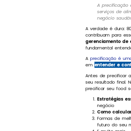
A precificação
serviços de ali
negócio saudáve
A verdade é dura: 8
contribuam para ess
gerenciamento de 
fundamental entende
A
precificação é u
em
entender e cont
Antes de precificar 
seu resultado final.
precificar seu food 
Estratégias es
negócio
Como calcular
Formas de mel
futuro do seu 