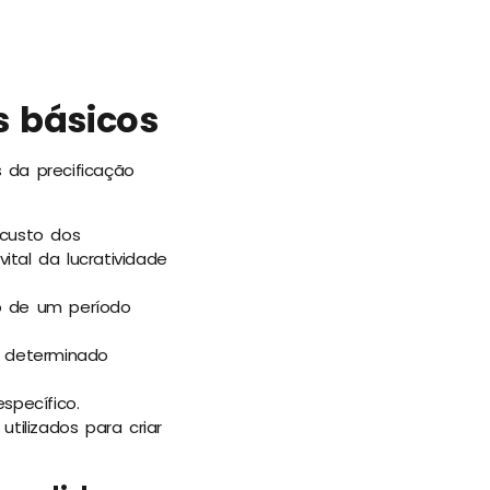
s básicos
 da precificação
custo dos
tal da lucratividade
o de um período
m determinado
specífico.
utilizados para criar