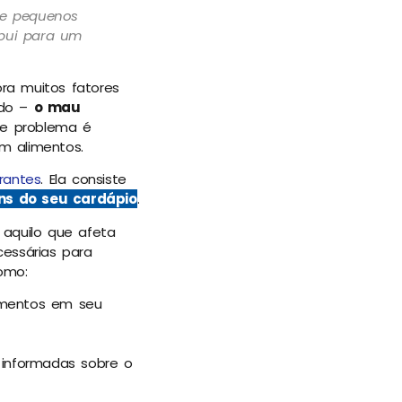
 e pequenos
ibui para um
ra muitos fatores
ido –
o mau
se problema é
m alimentos.
rantes
.
Ela consiste
ens do seu cardápio
.
 aquilo que afeta
cessárias para
como:
imentos em seu
informadas sobre o