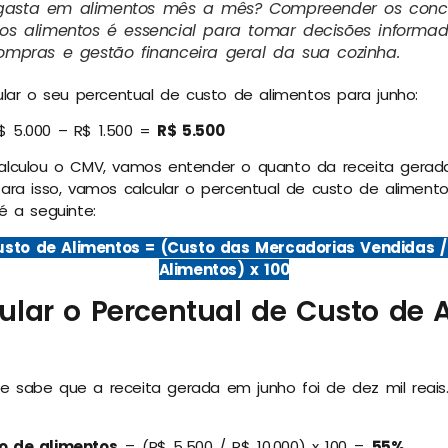
gasta em alimentos mês a mês? Compreender os conce
dos alimentos é essencial para tomar decisões informa
compras e gestão financeira geral da sua cozinha.
ular o seu percentual de custo de alimentos para junho:
$ 5.000 – R$ 1.500 =
R$ 5.500
alculou o CMV, vamos entender o quanto da receita gerad
ara isso, vamos calcular o percentual de custo de alimento
é a seguinte:
sto de Alimentos = (Custo das Mercadorias Vendidas /
Alimentos) x 100
lar o Percentual de Custo de 
 sabe que a receita gerada em junho foi de dez mil reais
o de alimentos
= (R$ 5.500 / R$ 10.000) x 100 =
55%