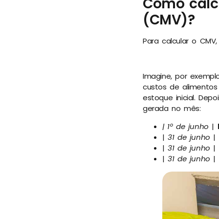
Como calc
(CMV)?
Para calcular o CMV,
Imagine, por exempl
custos de alimento
estoque inicial. Dep
gerada no mês:
| 1º de junho
|
|
31 de junho
|
|
31 de junho
|
|
31 de junho
|