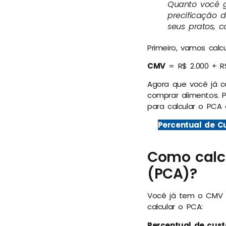
Quanto você 
precificação 
seus pratos, 
Primeiro, vamos calc
CMV
= R$ 2.000 + R
Agora que você já c
comprar alimentos. P
para calcular o PCA 
Percentual de Cu
Como calcu
(PCA)?
Você já tem o CMV e
calcular o PCA:
Percentual de cust