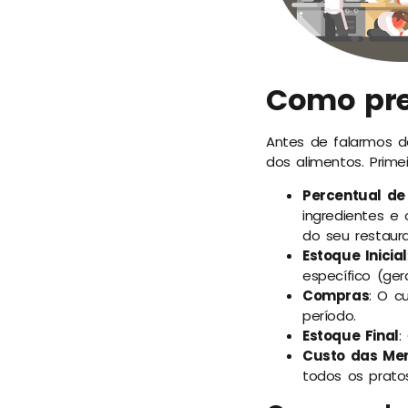
Como prec
Antes de falarmos d
dos alimentos.
Prime
Percentual de
ingredientes e 
do seu restaura
Estoque Inicial
específico (ge
Compras
: O c
período.
Estoque Final
:
Custo das Me
todos os prato