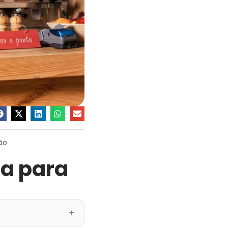
ão
ia para