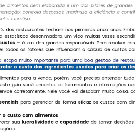
 de alimentos bem elaborada é um dos pilares de grandes
mentação: controla despesas, maximiza a eficiência e contr
l e lucrativo.
0% dos restaurantes fecham nos primeiros cinco anos. Embo
a estatística desanimadora, um vilão muitas vezes escond
custos
– é um dos grandes responsáveis.
Para resolver es
r todos os fatores que influenciam o cálculo de custos co
ma etapa muito importante para uma boa gestão de restau
rolar o custo dos ingredientes usados para criar os it
alimentos para a venda, porém, você precisa entender tudo
 Neste guia você encontra as ferramentas e informações ne
service corretamente. Nele você vai descobrir muita coisa, 
senciais
para gerenciar de forma eficaz os custos com al
 o custo com alimentos
horar sua
lucratividade e capacidade
de tomar decisões 
negócio