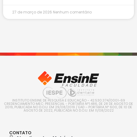
27 de março de 2026
Nenhum comentário
INSTITUTO ENSINE DE PESQUISA E EDUCAÇÃO - 42.530.374/0001-69
CREDENCIAMENTO MEC: PRESENCIAL - PORTARIA Nº1.486, DE 28 DE AGOSTO DE
2019, PUBLICADA NO D.O.U. EM 29/08/2019 / EAD – PORTARIA Nº 600, DE 10 DE
AGOSTO DE 2022, PUBLICADA NO D.O.U. EM 11/08/2022
CONTATO