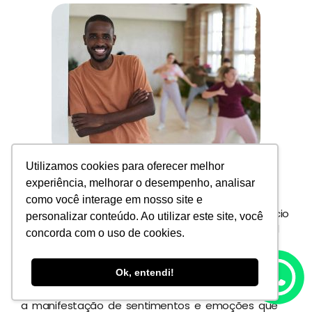
Utilizamos cookies para oferecer melhor
16. Dança
experiência, melhorar o desempenho, analisar
como você interage em nosso site e
A dança, além de proporcionar diversão e exercício
personalizar conteúdo. Ao utilizar este site, você
físico, pode desempenhar um papel fundamental
concorda com o uso de cookies.
como recurso educativo. O profissional de
educação física tem a oportunidade de aplicar a
Ok, entendi!
expressão corporal como instrumento de
aprendizagem
, dessa maneira ele pode estimular
a manifestação de sentimentos e emoções que