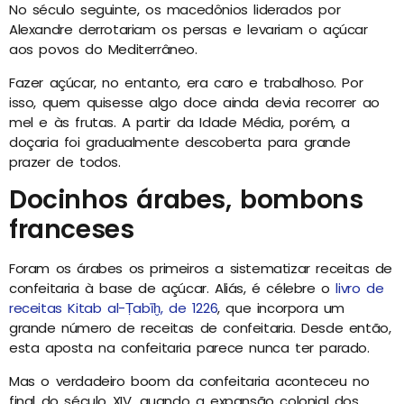
No século seguinte, os macedônios liderados por
Alexandre derrotariam os persas e levariam o açúcar
aos povos do Mediterrâneo.
Fazer açúcar, no entanto, era caro e trabalhoso. Por
isso, quem quisesse algo doce ainda devia recorrer ao
mel e às frutas. A partir da Idade Média, porém, a
doçaria foi gradualmente descoberta para grande
prazer de todos.
Docinhos árabes, bombons
franceses
Foram os árabes os primeiros a sistematizar receitas de
confeitaria à base de açúcar. Aliás, é célebre o
livro de
receitas Kitab al-Ṭabīḫ, de 1226
, que incorpora um
grande número de receitas de confeitaria. Desde então,
esta aposta na confeitaria parece nunca ter parado.
Mas o verdadeiro boom da confeitaria aconteceu no
final do século XIV, quando a expansão colonial dos