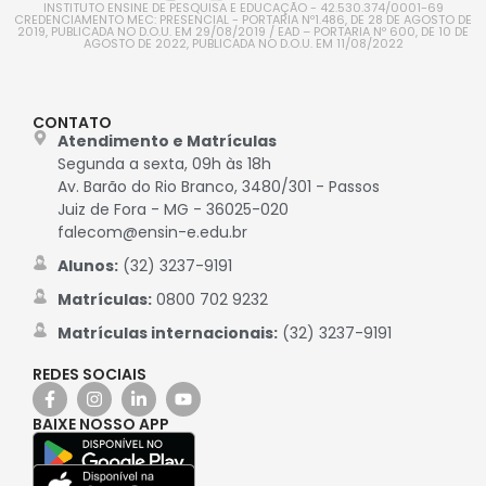
INSTITUTO ENSINE DE PESQUISA E EDUCAÇÃO - 42.530.374/0001-69
CREDENCIAMENTO MEC: PRESENCIAL - PORTARIA Nº1.486, DE 28 DE AGOSTO DE
2019, PUBLICADA NO D.O.U. EM 29/08/2019 / EAD – PORTARIA Nº 600, DE 10 DE
AGOSTO DE 2022, PUBLICADA NO D.O.U. EM 11/08/2022
CONTATO
Atendimento e Matrículas
Segunda a sexta, 09h às 18h
Av. Barão do Rio Branco, 3480/301 - Passos
Juiz de Fora - MG - 36025-020
falecom@ensin-e.edu.br
Alunos:
(32) 3237-9191
Matrículas:
0800 702 9232
Matrículas internacionais:
(32) 3237-9191
REDES SOCIAIS
BAIXE NOSSO APP