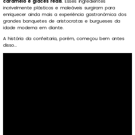
caramelo e glacês reais
. Esses ingredientes
incrivelmente plásticos e maleáveis surgiram para
enriquecer ainda mais a experiência gastronômica dos
grandes banquetes de aristocratas e burgueses da
idade moderna em diante.
A história da confeitaria, porém, começou bem antes
disso…