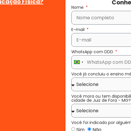
ucação Física?
Conhe
Nome
E-mail
WhatsApp com DDD
Brazil
+55
Você já concluiu o ensino m
Você mora ou tem disponibil
cidade de Juiz de Fora - MG
Você foi indicado por algué
Sim
Não