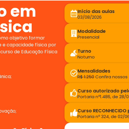
o em
Início das aulas
03/08/2026
sica
Modalidade
Presencial
omo objetivo formar
 e capacidade física por
Turno
 curso de Educação Física
Noturno
Mensalidades
nica;
R$ 1.250
Confira nossos
Curso autorizado pe
Portaria nº1.486, de 28/
Curso RECONHECIDO 
ovação;
Portaria nº 324, de 02/