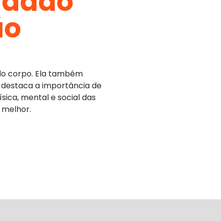
udado
ão
do corpo. Ela também
o, destaca a importância de
sica, mental e social das
 melhor.