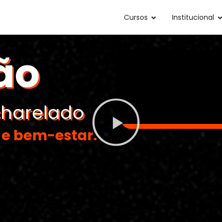
Cursos
Institucional
ão
harelado
 e bem-estar.