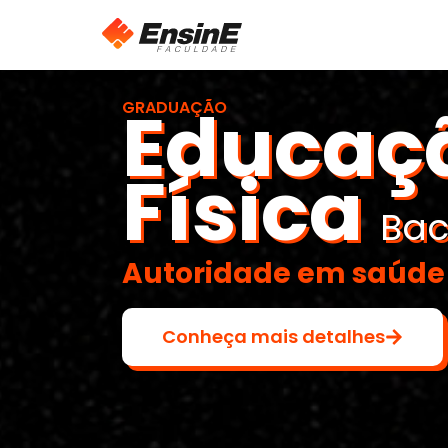
Educaç
GRADUAÇÃO
Física
Bac
Autoridade em saúde
Conheça mais detalhes