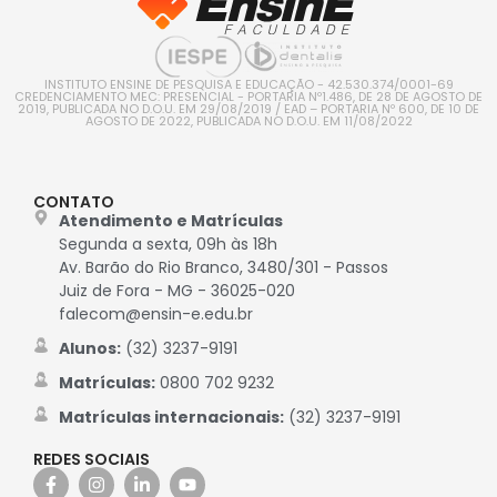
INSTITUTO ENSINE DE PESQUISA E EDUCAÇÃO - 42.530.374/0001-69
CREDENCIAMENTO MEC: PRESENCIAL - PORTARIA Nº1.486, DE 28 DE AGOSTO DE
2019, PUBLICADA NO D.O.U. EM 29/08/2019 / EAD – PORTARIA Nº 600, DE 10 DE
AGOSTO DE 2022, PUBLICADA NO D.O.U. EM 11/08/2022
CONTATO
Atendimento e Matrículas
Segunda a sexta, 09h às 18h
Av. Barão do Rio Branco, 3480/301 - Passos
Juiz de Fora - MG - 36025-020
falecom@ensin-e.edu.br
Alunos:
(32) 3237-9191
Matrículas:
0800 702 9232
Matrículas internacionais:
(32) 3237-9191
REDES SOCIAIS