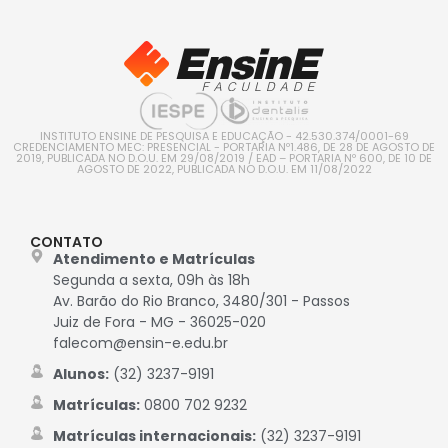
INSTITUTO ENSINE DE PESQUISA E EDUCAÇÃO - 42.530.374/0001-69
CREDENCIAMENTO MEC: PRESENCIAL - PORTARIA Nº1.486, DE 28 DE AGOSTO DE
2019, PUBLICADA NO D.O.U. EM 29/08/2019 / EAD – PORTARIA Nº 600, DE 10 DE
AGOSTO DE 2022, PUBLICADA NO D.O.U. EM 11/08/2022
CONTATO
Atendimento e Matrículas
Segunda a sexta, 09h às 18h
Av. Barão do Rio Branco, 3480/301 - Passos
Juiz de Fora - MG - 36025-020
falecom@ensin-e.edu.br
Alunos:
(32) 3237-9191
Matrículas:
0800 702 9232
Matrículas internacionais:
(32) 3237-9191