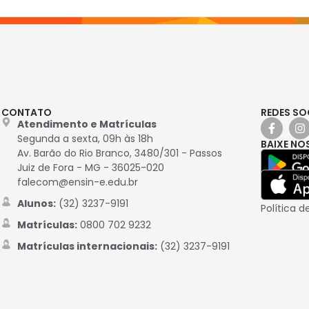
CONTATO
REDES SO
Atendimento e Matrículas
Segunda a sexta, 09h às 18h
BAIXE NO
Av. Barão do Rio Branco, 3480/301 - Passos
Juiz de Fora - MG - 36025-020
falecom@ensin-e.edu.br
Alunos:
(32) 3237-9191
Política d
Matrículas:
0800 702 9232
Matrículas internacionais:
(32) 3237-9191