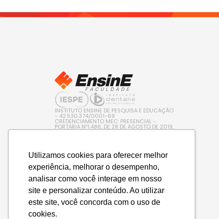
INSTITUTO ENSINE DE PESQUISA E EDUCAÇÃO
- 42.530.374/0001-69
CREDENCIAMENTO MEC: PRESENCIAL -
PORTARIA Nº1.486, DE 28 DE AGOSTO DE 2019,
PUBLICADA NO D.O.U. EM 29/08/2019 / EAD –
PORTARIA Nº 600, DE 10 DE AGOSTO DE 2022,
PUBLICADA NO D.O.U. EM 11/08/2022
Utilizamos cookies para oferecer melhor
experiência, melhorar o desempenho,
analisar como você interage em nosso
site e personalizar conteúdo. Ao utilizar
este site, você concorda com o uso de
cookies.