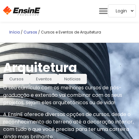
Login
Início
/
Cursos
/ Cursos e Eventos de Arquitetura
Arquitetura
Cursos
Eventos
Notícias
O seu currículo com os melhores cursos de pós-
graduação e extensão vai combinar com os seus
projetos, sejam eles arquitetônicos ou de vida!
A EnsinE oferece diversas opções de cursos, desde o
reconhecimento do terreno até a decoração interior,
com tudo o que você precisa para ter uma carreira
ainda mais brilhante.