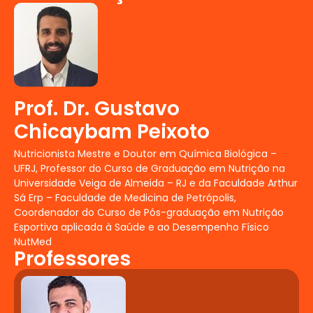
aeróbicas.
Tópicos Integrados em Nutrição
Esportiva para Exercícios de
Força
Uso de estratégias
nutricionais, cálculo de dietas,
suplementação e correlação clínica
Prof. Dr. Gustavo
com as diversas modalidades
Chicaybam Peixoto
esportivas de força
Nutrição Esportiva nas Doenças
Nutricionista Mestre e Doutor em Química Biológica –
Crônicas
Nutrição esportiva
UFRJ, Professor do Curso de Graduação em Nutrição na
aplicada a Doenças
Universidade Veiga de Almeida – RJ e da Faculdade Arthur
Sá Erp – Faculdade de Medicina de Petrópolis,
Cardiovasculares e Diabetes
Coordenador do Curso de Pós-graduação em Nutrição
Marketing aplicado a Nutrição
Esportiva aplicada à Saúde e ao Desempenho Físico
Esportiva
NutMed
Gastronomia aplicada a
Professores
Nutrição Esportiva
Metodologia Científica
Esse curso de Pós-graduação não