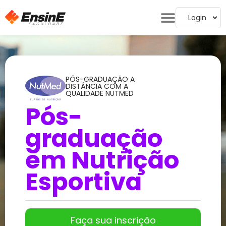
Login
PÓS-GRADUAÇÃO A
DISTÂNCIA COM A
QUALIDADE NUTMED
Pós-
graduação
em Nutrição
Esportiva
Faça sua inscrição