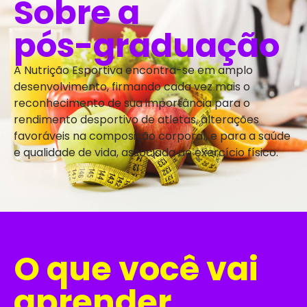
Sobre a
pós-graduação
A Nutrição Esportiva encontra-se em amplo
desenvolvimento, firmando cada vez mais o
reconhecimento de sua importância para o
rendimento desportivo de atletas, alterações
favoráveis na composição corporal, e para a saúde
e qualidade de vida, associada ao exercício físico.
O que você vai
aprender