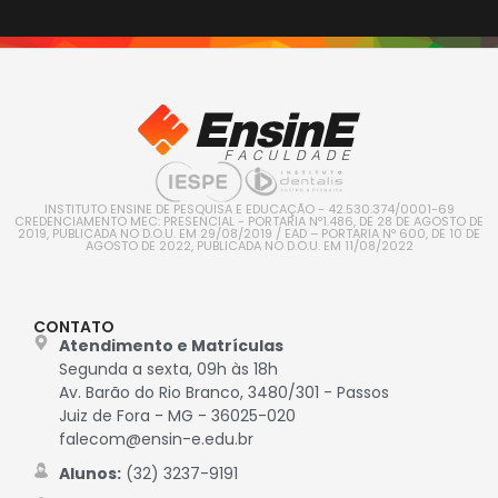
INSTITUTO ENSINE DE PESQUISA E EDUCAÇÃO - 42.530.374/0001-69
CREDENCIAMENTO MEC: PRESENCIAL - PORTARIA Nº1.486, DE 28 DE AGOSTO DE
2019, PUBLICADA NO D.O.U. EM 29/08/2019 / EAD – PORTARIA Nº 600, DE 10 DE
AGOSTO DE 2022, PUBLICADA NO D.O.U. EM 11/08/2022
CONTATO
Atendimento e Matrículas
Segunda a sexta, 09h às 18h
Av. Barão do Rio Branco, 3480/301 - Passos
Juiz de Fora - MG - 36025-020
falecom@ensin-e.edu.br
Alunos:
(32) 3237-9191