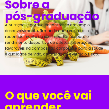
Sobre a
pós-graduação
A Nutrição Esportiva encontra-se em amplo
desenvolvimento, firmando cada vez mais o
reconhecimento de sua importância para o
rendimento desportivo de atletas, alterações
favoráveis na composição corporal, e para a saúde
e qualidade de vida, associada ao exercício físico.
O que você vai
aprender