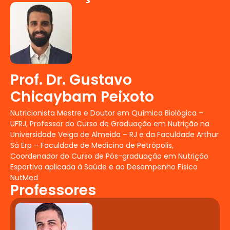
aeróbicas.
Tópicos Integrados em Nutrição
Esportiva para Exercícios de
Força
Uso de estratégias
nutricionais, cálculo de dietas,
suplementação e correlação clínica
Prof. Dr. Gustavo
com as diversas modalidades
Chicaybam Peixoto
esportivas de força
Nutrição Esportiva nas Doenças
Nutricionista Mestre e Doutor em Química Biológica –
Crônicas
Nutrição esportiva
UFRJ, Professor do Curso de Graduação em Nutrição na
aplicada a Doenças
Universidade Veiga de Almeida – RJ e da Faculdade Arthur
Sá Erp – Faculdade de Medicina de Petrópolis,
Cardiovasculares e Diabetes
Coordenador do Curso de Pós-graduação em Nutrição
Marketing aplicado a Nutrição
Esportiva aplicada à Saúde e ao Desempenho Físico
Esportiva
NutMed
Gastronomia aplicada a
Professores
Nutrição Esportiva
Metodologia Científica
Esse curso de Pós-graduação não