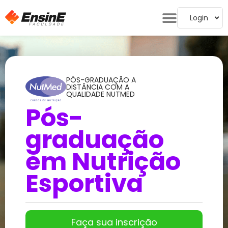
Login
PÓS-GRADUAÇÃO A
DISTÂNCIA COM A
QUALIDADE NUTMED
Pós-
graduação
em Nutrição
Esportiva
Faça sua inscrição