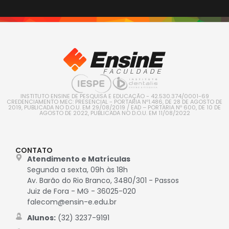
INSTITUTO ENSINE DE PESQUISA E EDUCAÇÃO - 42.530.374/0001-69
CREDENCIAMENTO MEC: PRESENCIAL - PORTARIA Nº1.486, DE 28 DE AGOSTO DE
2019, PUBLICADA NO D.O.U. EM 29/08/2019 / EAD – PORTARIA Nº 600, DE 10 DE
AGOSTO DE 2022, PUBLICADA NO D.O.U. EM 11/08/2022
CONTATO
Atendimento e Matrículas
Segunda a sexta, 09h às 18h
Av. Barão do Rio Branco, 3480/301 - Passos
Juiz de Fora - MG - 36025-020
falecom@ensin-e.edu.br
Alunos:
(32) 3237-9191