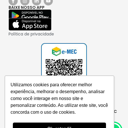
BAIXE NOSSO APP
Política de privacidade
Utilizamos cookies para oferecer melhor
experiência, melhorar o desempenho, analisar
como você interage em nosso site e
personalizar conteúdo. Ao utilizar este site, você
Consulte aqui o cadastro da instituição no e-MEC
concorda com o uso de cookies.