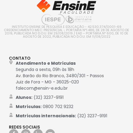
INSTITUTO ENSINE DE PESQUISA E EDUCAÇÃO - 42.530.374/0001-69
CREDENCIAMENTO MEC: PRESENCIAL - PORTARIA Nº1.486, DE 28 DE AGOSTO DE
2019, PUBLICADA NO D.O.U. EM 29/08/2019 / EAD – PORTARIA Nº 600, DE 10 DE
AGOSTO DE 2022, PUBLICADA NO D.O.U. EM 11/08/2022
CONTATO
Atendimento e Matrículas
Segunda a sexta, 09h às 18h
Av. Barão do Rio Branco, 3480/301 - Passos
Juiz de Fora - MG - 36025-020
falecom@ensin-e.edu.br
Alunos:
(32) 3237-9191
Matrículas:
0800 702 9232
Matrículas internacionais:
(32) 3237-9191
REDES SOCIAIS