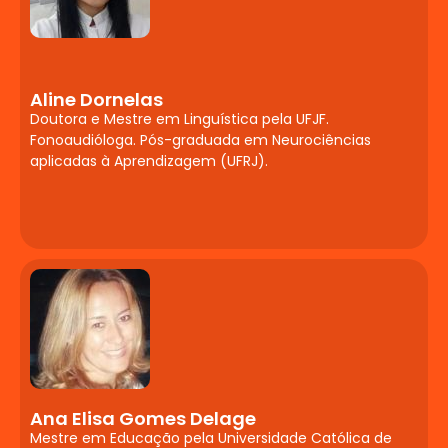
Neuropsicopedagogia
e Desenvolvimento
Humano
Aline Dornelas
Teorias contemporâneas da
Doutora e Mestre em Linguística pela UFJF.
aprendizagem (seus pressupostos e suas
Fonoaudióloga. Pós-graduada em Neurociências
aplicadas à Aprendizagem (UFRJ).
relações pedagógicas). Relações entre
psicologia, aprendizagem e
desenvolvimento humano.
Desenvolvimento psicossexual,
psicossocial, cognitivo, moral, emocional.
Hereditariedade x ambiente. A psicologia
do desenvolvimento sob diferentes
enfoques teóricos centrados na infância,
adolescência e vida adulta. Perspectivas
teórico-metodológicas do
desenvolvimento e aprendizagem
Ana Elisa Gomes Delage
humanos. O ciclo vital.
Mestre em Educação pela Universidade Católica de