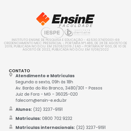
INSTITUTO ENSINE DE PESQUISA E EDUCAÇÃO - 42.530.374/0001-69
CREDENCIAMENTO MEC: PRESENCIAL - PORTARIA Nº1.486, DE 28 DE AGOSTO DE
2019, PUBLICADA NO D.O.U. EM 29/08/2019 / EAD – PORTARIA Nº 600, DE 10 DE
AGOSTO DE 2022, PUBLICADA NO D.O.U. EM 11/08/2022
CONTATO
Atendimento e Matrículas
Segunda a sexta, 09h às 18h
Av. Barão do Rio Branco, 3480/301 - Passos
Juiz de Fora - MG - 36025-020
falecom@ensin-e.edu.br
Alunos:
(32) 3237-9191
Matrículas:
0800 702 9232
Matrículas internacionais:
(32) 3237-9191