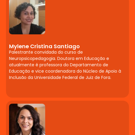
linguagem: estudos de caso e aplicação
de testes (ex: IAR).
Contribuições da
Fonoaudiologia para
Atuação
Mylene Cristina Santiago
Palestrante convidada do curso de
Neuropsicopedagógica
Neuropsicopedagogia. Doutora em Educação e
atualmente é professora do Departamento de
Linguagem oral e escrita.
Educação e vice coordenadora do Núcleo de Apoio à
Desenvolvimento infantil. Diagnósticos
Inclusão da Universidade Federal de Juiz de Fora.
que envolvem a fala e a linguagem oral.
Audição e suas alterações. Processos de
aprendizagem e alterações de
leitura/escrita. Aplicação de testes e
Comunicação Alternativa e Aumentativa
(CAA).
Neurodesenvolvimento: