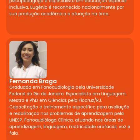
psicopedagogo e especialista em educação especial
Planejamento e
inclusiva, Eugênio é reconhecido nacionalmente por
Avaliação Inclusiva
sua produção acadêmica e atuação na área.
Princípios do Desenho Universal para a
Aprendizagem (DUA). Planejamento de
aulas acessíveis. Avaliação formativa,
diagnóstica e adaptada. Instrumentos de
acompanhamento da aprendizagem
inclusiva. Documentos obrigatórios do
AEE.
Fernanda Braga
Estágio
Graduada em Fonoaudiologia pela Universidade
Federal do Rio de Janeiro. Especialista em Linguagem.
Supervisionado em
Mestra e PhD em Ciências pela Fiocruz/RJ.
Neuropsicopedagogia
Capacitação e treinamento específico para avaliação
e reabilitação nos problemas de aprendizagem pela
Institucional
UNESP. Fonoaudióloga Clínica, atuando nas áreas de
aprendizagem, linguagem, motricidade orofacial, voz e
Acompanhamento de casos em
fala.
instituições de ensino onde suspeitas de