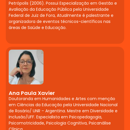
Petrópolis (2006). Possui Especialização em Gestão e
Psicomotricidade na
Avaliação da Educação Pública pela Universidade
Prática
Federal de Juiz de Fora, Atualmente é palestrante e
organizadora de eventos técnicos-científicos nas
Neuropsicopedagógica
áreas de Saúde e Educação.
Corpo, movimento e aprendizado.
Psicomotricidade e estimulação precoce.
Desenvolvimento psicomotor e suas
implicações na alfabetização e na
inclusão.
Deficiência Múltipla,
Visual, Auditiva,
Ana Paula Xavier
Intelectual, Física e
Doutoranda em Humanidades e Artes com menção
em Ciências da Educação pela Universidade Nacional
Sensorial: Abordagens
de Rosário/ UNR – Argentina. Mestre em Diversidade e
Pedagógicas
Inclusão/UFF. Especialista em Psicopedagogia,
Psicomotricidade, Psicologia Cognitiva, Psicanálise
Clínica.