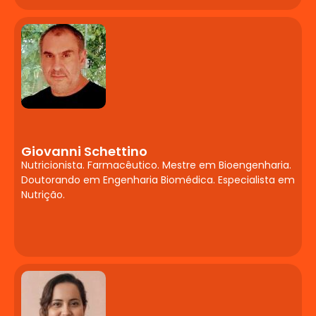
transtornos de aprendizagem ou
desenvolvimento causem problemas de
aprendizagem ou comportamento.
Enfoque na formação continuada da
equipe pedagógica para
reconhecimento, encaminhamento e
possíveis estratégias de intervenção.
Concepções e práticas inclusivas na
escola. Planejamento e mediação
Giovanni Schettino
Nutricionista. Farmacêutico. Mestre em Bioengenharia.
pedagógica para alunos com deficiência,
Doutorando em Engenharia Biomédica. Especialista em
transtornos do desenvolvimento e altas
Nutrição.
habilidades. A diversidade como princípio
pedagógico e ético.
A Contribuição da TCC
para a
Neuropsicopedagogia