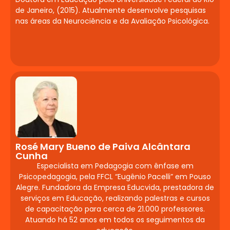
de Janeiro, (2015). Atualmente desenvolve pesquisas
Posicionamento e comunicação para
nas áreas da Neurociência e da Avaliação Psicológica.
empreender. Autoridade digital e
construção de confiança. Mídias sociais
como ferramentas de negócio.
Criatividade e insights para modelagem
de negócio.
Gerontologia Aplicada
à
Neuropsicopedagogia
Rosé Mary Bueno de Paiva Alcântara
Cunha
Características das doenças
Especialista em Pedagogia com ênfase em
degenerativas. Demência
Psicopedagogia, pela FFCL “Eugênio Pacelli” em Pouso
frontotemporal. Causas do
Alegre. Fundadora da Empresa Educvida, prestadora de
esquecimento. Fases da doença.
serviços em Educação, realizando palestras e cursos
de capacitação para cerca de 21.000 professores.
Estimulação cognitiva e intervenção.
Atuando há 52 anos em todos os seguimentos da