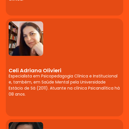
Compreensão das deficiências e suas
implicações no processo de
aprendizagem. Estratégias pedagógicas
e adaptações curriculares. Avaliação e
planejamento educacional especializado.
Documentos orientadores do serviço de
Atendimento Educacional Especializado
(AEE).
Altas Habilidades e
Superdotação:
Celi Adriana Olivieri
Especialista em Psicopedagogia Clínica e Institucional
Identificação e
e, também, em Saúde Mental pela Universidade
Atendimento
Estácio de Sá (2011). Atuante na clínica Psicanalítica há
08 anos.
Contextualização teórica sobre altas
habilidades/superdotação. Processos de
identificação, avaliação e atendimento
educacional. Estratégias de