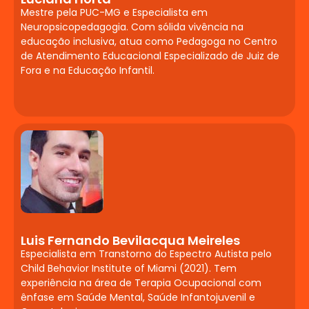
corporal. Correntes que vinculam a
Mestre pela PUC-MG e Especialista em
Psicanálise à Educação. Sintomas
Neuropsicopedagogia. Com sólida vivência na
somatopsíquicos e psicossomáticos.
educação inclusiva, atua como Pedagoga no Centro
de Atendimento Educacional Especializado de Juiz de
Tratamentos
Fora e na Educação Infantil.
Farmacológicos e
Distúrbios de
Aprendizagem
Introdução à neurofisiologia e à
farmacologia do Sistema Nervoso
Central. Transtornos de ansiedade,
pânico, social, estresse pós-traumático,
obsessivo-compulsivo, do humor,
Luis Fernando Bevilacqua Meireles
depressivo, bipolar e ciclotímico.
Especialista em Transtorno do Espectro Autista pelo
Psicoses (foco em esquizofrenia).
Child Behavior Institute of Miami (2021). Tem
Transtorno do Déficit de Atenção e
experiência na área de Terapia Ocupacional com
ênfase em Saúde Mental, Saúde Infantojuvenil e
Hiperatividade (TDAH). Epilepsias,