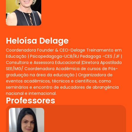
Decreto e Manual do Ministério Público.
Política Nacional de Educação Especial
na perspectiva da Educação Inclusiva e
demais documentos orientadores.
Políticas de acessibilidade, gestão
escolar inclusiva e financiamento da
Heloísa Delage
Educação Especial.
Coordenadora Founder & CEO-Delage Treinamento em
Fundamentos da
Educação | Psicopedagoga-UCB/RJ Pedagoga -CES /JF |
Consultora e Assessora Educacional |Diretora Apostilada
Neuropsicopedagogia
SEE/MG/ Coordenadora Acadêmica de cursos de Pós-
graduação na área da educação | Organizadora de
A neuropsicopedagogia e sua
eventos acadêmicos, técnicos e científicos, como
contribuição para a Educação Inclusiva.
seminários e encontro de educadores de abrangência
Aprendizagem e desenvolvimento.
nacional e internacional.
Professores
Obstáculos e transtornos da
aprendizagem. Diagnóstico e intervenção
neuropsicopedagógica. Intervenção com
jogos.