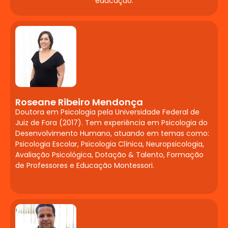
Estágio
educação.
Supervisionado em
Neuropsicopedagogia
Clínica
Avaliação diagnóstica e intervenção.
Etapas: Contrato, Entrevista Inicial,
Anamnese, Devolutiva e Relatório.
Roseane Ribeiro Mendonça
Aplicação de Provas Operatórias e testes
Doutora em Psicologia pela Universidade Federal de
Juiz de Fora (2017). Tem experiência em Psicologia do
psicométricos: Torre de Hanói (ToH),
Desenvolvimento Humano, atuando em temas como:
Cubos de Corsi, Torre de Londres (TOL),
Psicologia Escolar, Psicologia Clínica, Neuropsicologia,
Atenção por Cancelamento e Trilhas.
Avaliação Psicológica, Dotação & Talento, Formação
Funções executivas: atenção, controle
de Professores e Educação Montessori.
inibitório e memória de trabalho. Práticas
em casos de Autismo, TDAH, DI, Paralisia
Cerebral, Síndrome de Down e TPAC.
MTP II / Seminário de