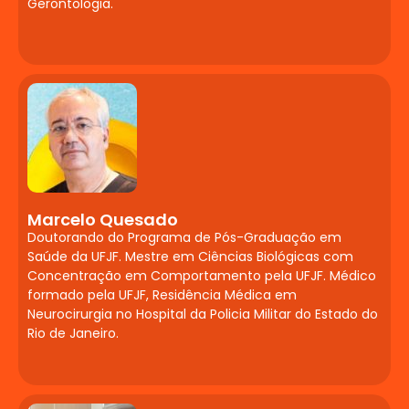
Gerontologia.
opioides e doenças neurodegenerativas.
Automedicação. Influência dos nutrientes
na memória e aprendizado. Probióticos e
o eixo intestino-cérebro. Fitoterápicos e
nutracêuticos para transtornos
cognitivos, de humor e ansiedade.
Linguagem, Cognição
e Alfabetização
Marcelo Quesado
Transtornos do neurodesenvolvimento:
Doutorando do Programa de Pós-Graduação em
Transtorno Específico da Aprendizagem
Saúde da UFJF. Mestre em Ciências Biológicas com
(leitura, escrita e matemática). Cognição
Concentração em Comportamento pela UFJF. Médico
social e linguagem: atenção
formado pela UFJF, Residência Médica em
compartilhada e Teoria da Mente.
Neurocirurgia no Hospital da Policia Militar do Estado do
Rio de Janeiro.
Ciência cognitiva da leitura: níveis de
escrita, rotas de leitura, preditores de
alfabetização e discussões sobre a PNA e
BNCC. Avaliação das funções executivas e