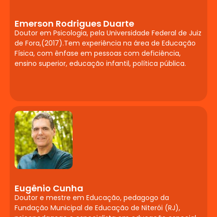
Educação Inclusiva
Saúde mental na infância e adolescência.
Emerson Rodrigues Duarte
Doutor em Psicologia, pela Universidade Federal de Juiz
Transtornos emocionais e
de Fora,(2017).Tem experiência na área de Educação
comportamentais no contexto escolar.
Física, com ênfase em pessoas com deficiência,
Estratégias de acolhimento e mediação
ensino superior, educação infantil, política pública.
de conflitos. Cuidado com o bem-estar
docente.
Tecnologias
Assistivas e Recursos
Digitais para Inclusão
Fundamentos da tecnologia assistiva e
das TIC na educação. Softwares,
aplicativos e dispositivos de
Eugênio Cunha
acessibilidade. Ambientes digitais de
Doutor e mestre em Educação, pedagogo da
aprendizagem inclusivos.
Fundação Municipal de Educação de Niterói (RJ),