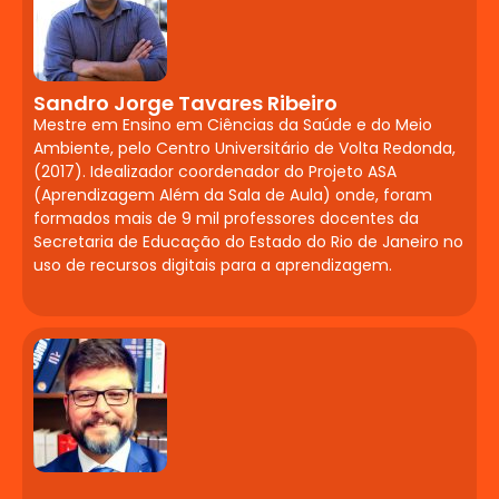
Conclusão de Curso
Desafios da Neuropsicopedagogia clínica
e institucional. Atitude investigativa.
Sandro Jorge Tavares Ribeiro
Elaboração de Plano de Intervenção a
Mestre em Ensino em Ciências da Saúde e do Meio
partir do projeto de pesquisa. Critérios de
Ambiente, pelo Centro Universitário de Volta Redonda,
(2017). Idealizador coordenador do Projeto ASA
avaliação e seminário de apresentação.
(Aprendizagem Além da Sala de Aula) onde, foram
formados mais de 9 mil professores docentes da
Secretaria de Educação do Estado do Rio de Janeiro no
uso de recursos digitais para a aprendizagem.