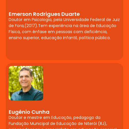
Educação Inclusiva
Saúde mental na infância e adolescência.
Emerson Rodrigues Duarte
Doutor em Psicologia, pela Universidade Federal de Juiz
Transtornos emocionais e
de Fora,(2017).Tem experiência na área de Educação
comportamentais no contexto escolar.
Física, com ênfase em pessoas com deficiência,
Estratégias de acolhimento e mediação
ensino superior, educação infantil, política pública.
de conflitos. Cuidado com o bem-estar
docente.
Tecnologias
Assistivas e Recursos
Digitais para Inclusão
Fundamentos da tecnologia assistiva e
das TIC na educação. Softwares,
aplicativos e dispositivos de
Eugênio Cunha
acessibilidade. Ambientes digitais de
Doutor e mestre em Educação, pedagogo da
aprendizagem inclusivos.
Fundação Municipal de Educação de Niterói (RJ),