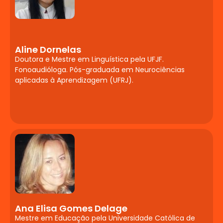
Neuropsicopedagogia
e Desenvolvimento
Humano
Aline Dornelas
Teorias contemporâneas da
Doutora e Mestre em Linguística pela UFJF.
aprendizagem (seus pressupostos e suas
Fonoaudióloga. Pós-graduada em Neurociências
aplicadas à Aprendizagem (UFRJ).
relações pedagógicas). Relações entre
psicologia, aprendizagem e
desenvolvimento humano.
Desenvolvimento psicossexual,
psicossocial, cognitivo, moral, emocional.
Hereditariedade x ambiente. A psicologia
do desenvolvimento sob diferentes
enfoques teóricos centrados na infância,
adolescência e vida adulta. Perspectivas
teórico-metodológicas do
desenvolvimento e aprendizagem
Ana Elisa Gomes Delage
humanos. O ciclo vital.
Mestre em Educação pela Universidade Católica de