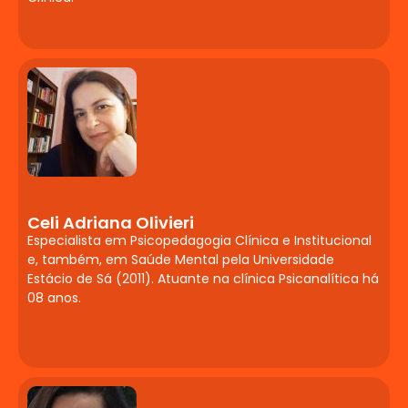
Compreensão das deficiências e suas
implicações no processo de
aprendizagem. Estratégias pedagógicas
e adaptações curriculares. Avaliação e
planejamento educacional especializado.
Documentos orientadores do serviço de
Atendimento Educacional Especializado
(AEE).
Altas Habilidades e
Superdotação:
Celi Adriana Olivieri
Especialista em Psicopedagogia Clínica e Institucional
Identificação e
e, também, em Saúde Mental pela Universidade
Atendimento
Estácio de Sá (2011). Atuante na clínica Psicanalítica há
08 anos.
Contextualização teórica sobre altas
habilidades/superdotação. Processos de
identificação, avaliação e atendimento
educacional. Estratégias de