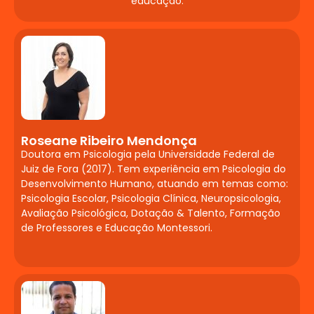
Estágio
educação.
Supervisionado em
Neuropsicopedagogia
Clínica
Avaliação diagnóstica e intervenção.
Etapas: Contrato, Entrevista Inicial,
Anamnese, Devolutiva e Relatório.
Roseane Ribeiro Mendonça
Aplicação de Provas Operatórias e testes
Doutora em Psicologia pela Universidade Federal de
Juiz de Fora (2017). Tem experiência em Psicologia do
psicométricos: Torre de Hanói (ToH),
Desenvolvimento Humano, atuando em temas como:
Cubos de Corsi, Torre de Londres (TOL),
Psicologia Escolar, Psicologia Clínica, Neuropsicologia,
Atenção por Cancelamento e Trilhas.
Avaliação Psicológica, Dotação & Talento, Formação
Funções executivas: atenção, controle
de Professores e Educação Montessori.
inibitório e memória de trabalho. Práticas
em casos de Autismo, TDAH, DI, Paralisia
Cerebral, Síndrome de Down e TPAC.
MTP II / Seminário de