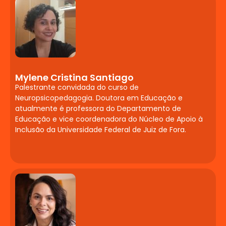
linguagem: estudos de caso e aplicação
de testes (ex: IAR).
Contribuições da
Fonoaudiologia para
Atuação
Mylene Cristina Santiago
Palestrante convidada do curso de
Neuropsicopedagógica
Neuropsicopedagogia. Doutora em Educação e
atualmente é professora do Departamento de
Linguagem oral e escrita.
Educação e vice coordenadora do Núcleo de Apoio à
Desenvolvimento infantil. Diagnósticos
Inclusão da Universidade Federal de Juiz de Fora.
que envolvem a fala e a linguagem oral.
Audição e suas alterações. Processos de
aprendizagem e alterações de
leitura/escrita. Aplicação de testes e
Comunicação Alternativa e Aumentativa
(CAA).
Neurodesenvolvimento: