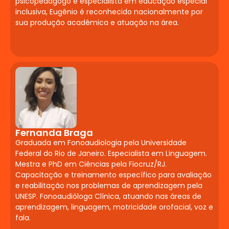
psicopedagogo e especialista em educação especial
Planejamento e
inclusiva, Eugênio é reconhecido nacionalmente por
Avaliação Inclusiva
sua produção acadêmica e atuação na área.
Princípios do Desenho Universal para a
Aprendizagem (DUA). Planejamento de
aulas acessíveis. Avaliação formativa,
diagnóstica e adaptada. Instrumentos de
acompanhamento da aprendizagem
inclusiva. Documentos obrigatórios do
AEE.
Fernanda Braga
Estágio
Graduada em Fonoaudiologia pela Universidade
Federal do Rio de Janeiro. Especialista em Linguagem.
Supervisionado em
Mestra e PhD em Ciências pela Fiocruz/RJ.
Neuropsicopedagogia
Capacitação e treinamento específico para avaliação
e reabilitação nos problemas de aprendizagem pela
Institucional
UNESP. Fonoaudióloga Clínica, atuando nas áreas de
aprendizagem, linguagem, motricidade orofacial, voz e
Acompanhamento de casos em
fala.
instituições de ensino onde suspeitas de