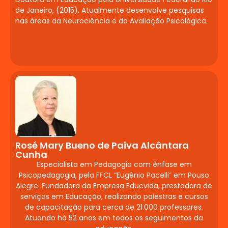
de Janeiro, (2015). Atualmente desenvolve pesquisas
Posicionamento e comunicação para
nas áreas da Neurociência e da Avaliação Psicológica.
empreender. Autoridade digital e
construção de confiança. Mídias sociais
como ferramentas de negócio.
Criatividade e insights para modelagem
de negócio.
Gerontologia Aplicada
à
Neuropsicopedagogia
Rosé Mary Bueno de Paiva Alcântara
Cunha
Características das doenças
Especialista em Pedagogia com ênfase em
degenerativas. Demência
Psicopedagogia, pela FFCL “Eugênio Pacelli” em Pouso
frontotemporal. Causas do
Alegre. Fundadora da Empresa Educvida, prestadora de
esquecimento. Fases da doença.
serviços em Educação, realizando palestras e cursos
de capacitação para cerca de 21.000 professores.
Estimulação cognitiva e intervenção.
Atuando há 52 anos em todos os seguimentos da