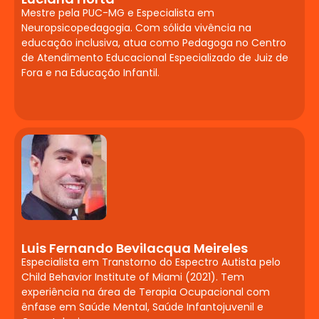
corporal. Correntes que vinculam a
Mestre pela PUC-MG e Especialista em
Psicanálise à Educação. Sintomas
Neuropsicopedagogia. Com sólida vivência na
somatopsíquicos e psicossomáticos.
educação inclusiva, atua como Pedagoga no Centro
de Atendimento Educacional Especializado de Juiz de
Tratamentos
Fora e na Educação Infantil.
Farmacológicos e
Distúrbios de
Aprendizagem
Introdução à neurofisiologia e à
farmacologia do Sistema Nervoso
Central. Transtornos de ansiedade,
pânico, social, estresse pós-traumático,
obsessivo-compulsivo, do humor,
Luis Fernando Bevilacqua Meireles
depressivo, bipolar e ciclotímico.
Especialista em Transtorno do Espectro Autista pelo
Psicoses (foco em esquizofrenia).
Child Behavior Institute of Miami (2021). Tem
Transtorno do Déficit de Atenção e
experiência na área de Terapia Ocupacional com
ênfase em Saúde Mental, Saúde Infantojuvenil e
Hiperatividade (TDAH). Epilepsias,