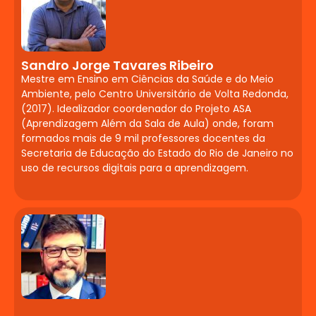
Conclusão de Curso
Desafios da Neuropsicopedagogia clínica
e institucional. Atitude investigativa.
Sandro Jorge Tavares Ribeiro
Elaboração de Plano de Intervenção a
Mestre em Ensino em Ciências da Saúde e do Meio
partir do projeto de pesquisa. Critérios de
Ambiente, pelo Centro Universitário de Volta Redonda,
(2017). Idealizador coordenador do Projeto ASA
avaliação e seminário de apresentação.
(Aprendizagem Além da Sala de Aula) onde, foram
formados mais de 9 mil professores docentes da
Secretaria de Educação do Estado do Rio de Janeiro no
uso de recursos digitais para a aprendizagem.