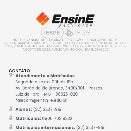
INSTITUTO ENSINE DE PESQUISA E EDUCAÇÃO - 42.530.374/0001-69
CREDENCIAMENTO MEC: PRESENCIAL - PORTARIA Nº1.486, DE 28 DE AGOSTO DE
2019, PUBLICADA NO D.O.U. EM 29/08/2019 / EAD – PORTARIA Nº 600, DE 10 DE
AGOSTO DE 2022, PUBLICADA NO D.O.U. EM 11/08/2022
CONTATO
Atendimento e Matrículas
Segunda a sexta, 09h às 18h
Av. Barão do Rio Branco, 3480/301 - Passos
Juiz de Fora - MG - 36025-020
falecom@ensin-e.edu.br
Alunos:
(32) 3237-9191
Matrículas:
0800 702 9232
Matrículas internacionais:
(32) 3237-9191