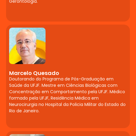
Gerontologia.
opioides e doenças neurodegenerativas.
Automedicação. Influência dos nutrientes
na memória e aprendizado. Probióticos e
o eixo intestino-cérebro. Fitoterápicos e
nutracêuticos para transtornos
cognitivos, de humor e ansiedade.
Linguagem, Cognição
e Alfabetização
Marcelo Quesado
Transtornos do neurodesenvolvimento:
Doutorando do Programa de Pós-Graduação em
Transtorno Específico da Aprendizagem
Saúde da UFJF. Mestre em Ciências Biológicas com
(leitura, escrita e matemática). Cognição
Concentração em Comportamento pela UFJF. Médico
social e linguagem: atenção
formado pela UFJF, Residência Médica em
compartilhada e Teoria da Mente.
Neurocirurgia no Hospital da Policia Militar do Estado do
Rio de Janeiro.
Ciência cognitiva da leitura: níveis de
escrita, rotas de leitura, preditores de
alfabetização e discussões sobre a PNA e
BNCC. Avaliação das funções executivas e