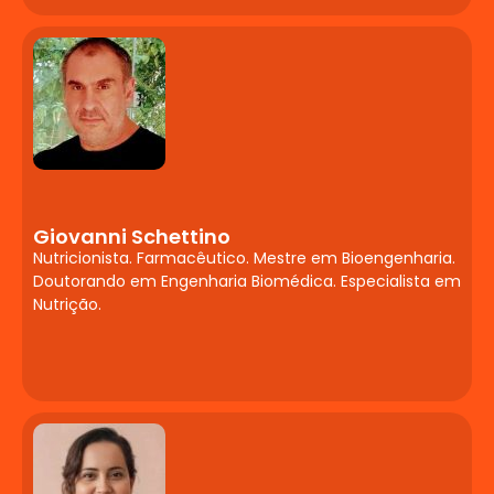
transtornos de aprendizagem ou
desenvolvimento causem problemas de
aprendizagem ou comportamento.
Enfoque na formação continuada da
equipe pedagógica para
reconhecimento, encaminhamento e
possíveis estratégias de intervenção.
Concepções e práticas inclusivas na
escola. Planejamento e mediação
Giovanni Schettino
Nutricionista. Farmacêutico. Mestre em Bioengenharia.
pedagógica para alunos com deficiência,
Doutorando em Engenharia Biomédica. Especialista em
transtornos do desenvolvimento e altas
Nutrição.
habilidades. A diversidade como princípio
pedagógico e ético.
A Contribuição da TCC
para a
Neuropsicopedagogia