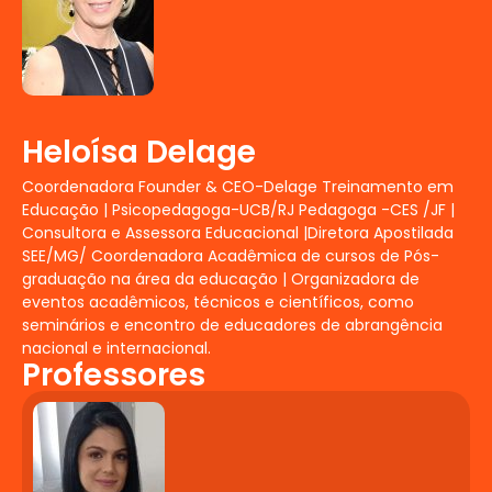
Decreto e Manual do Ministério Público.
Política Nacional de Educação Especial
na perspectiva da Educação Inclusiva e
demais documentos orientadores.
Políticas de acessibilidade, gestão
escolar inclusiva e financiamento da
Heloísa Delage
Educação Especial.
Coordenadora Founder & CEO-Delage Treinamento em
Fundamentos da
Educação | Psicopedagoga-UCB/RJ Pedagoga -CES /JF |
Consultora e Assessora Educacional |Diretora Apostilada
Neuropsicopedagogia
SEE/MG/ Coordenadora Acadêmica de cursos de Pós-
graduação na área da educação | Organizadora de
A neuropsicopedagogia e sua
eventos acadêmicos, técnicos e científicos, como
contribuição para a Educação Inclusiva.
seminários e encontro de educadores de abrangência
Aprendizagem e desenvolvimento.
nacional e internacional.
Professores
Obstáculos e transtornos da
aprendizagem. Diagnóstico e intervenção
neuropsicopedagógica. Intervenção com
jogos.