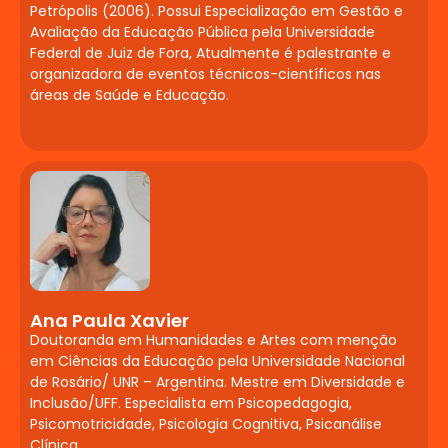
Petrópolis (2006). Possui Especialização em Gestão e
Psicomotricidade na
Avaliação da Educação Pública pela Universidade
Prática
Federal de Juiz de Fora, Atualmente é palestrante e
organizadora de eventos técnicos-científicos nas
Neuropsicopedagógica
áreas de Saúde e Educação.
Corpo, movimento e aprendizado.
Psicomotricidade e estimulação precoce.
Desenvolvimento psicomotor e suas
implicações na alfabetização e na
inclusão.
Deficiência Múltipla,
Visual, Auditiva,
Ana Paula Xavier
Intelectual, Física e
Doutoranda em Humanidades e Artes com menção
em Ciências da Educação pela Universidade Nacional
Sensorial: Abordagens
de Rosário/ UNR – Argentina. Mestre em Diversidade e
Pedagógicas
Inclusão/UFF. Especialista em Psicopedagogia,
Psicomotricidade, Psicologia Cognitiva, Psicanálise
Clínica.