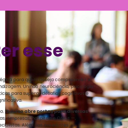
nos e Síndromes que Influenciam na
logia Assistiva – 10h
ismo para Neuropsicopedagogia –
sicopedagogia – 20h
zer esse
psicopedagogia Institucional – 40h
psicopedagogia Clínica :Avaliação
opsicopedagógica ) – 150h
 de Curso – 20
tégica para quem deseja compreender e
dizagem. Unindo neurociência, psicologia
icas para superar desafios cognitivos e
ificativa.
ão.
O curso abre portas para diversas
as, empresas, hospitais e ONGs —,
ialistas. Além das excelentes