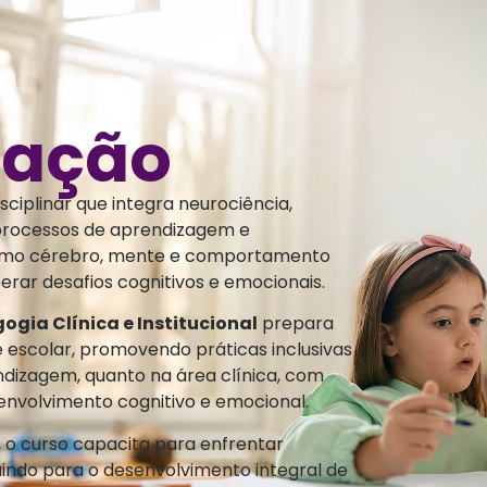
uação
ciplinar que integra neurociência,
 processos de aprendizagem e
como cérebro, mente e comportamento
rar desafios cognitivos e emocionais.
ia Clínica e Institucional
prepara
e escolar, promovendo práticas inclusivas
ndizagem, quanto na área clínica, com
envolvimento cognitivo e emocional.
o curso capacita para enfrentar
uindo para o desenvolvimento integral de