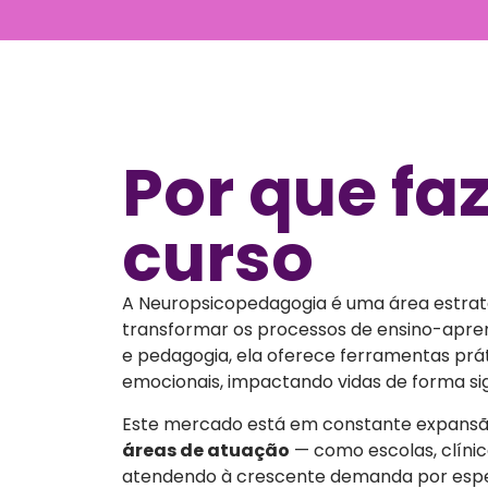
Neurodesenvolvimento: Transtor
Aprendizagem – 30h
Tecnologias Educacionais e Tecno
Comunicação em Empreendedor
10h
Gerontologia Aplicada à Neurop
Por que fa
Estágio Supervisionado em Neuro
Estágio Supervisionado em Neuro
Diagnóstica e Intervenção Neur
curso
Orientação/Seminário Conclusão
A Neuropsicopedagogia é uma área estra
transformar os processos de ensino-apren
e pedagogia, ela oferece ferramentas prát
emocionais, impactando vidas de forma sign
Este mercado está em constante expans
áreas de atuação
— como escolas, clínic
atendendo à crescente demanda por espec