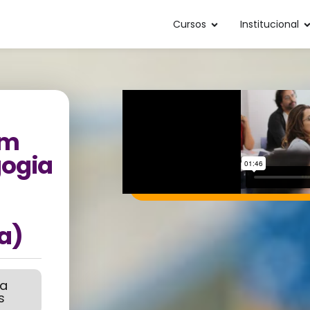
Cursos
Institucional
em
ogia
a)
ba
s