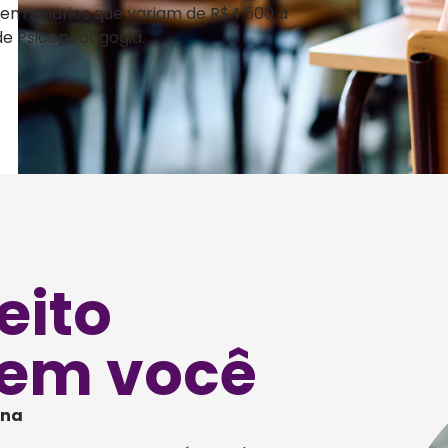
bem salários que variam de R$4.500 a
 de Psicopedagogia.
eito
em você
ina