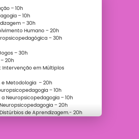
ção – 10h
gogia – 10h
ndizagem – 30h
olvimento Humano – 20h
uropsicopedagógica – 30h
Jogos – 30h
 – 20h
: Intervenção em Múltiplos
m e Metodologia – 20h
europsicopedagogia – 10h
a a Neuropsicopedagogia – 10h
 Neuropsicopedagogia – 20h
Distúrbios de Aprendizagem.- 20h
zação – 30h
a para Atuação