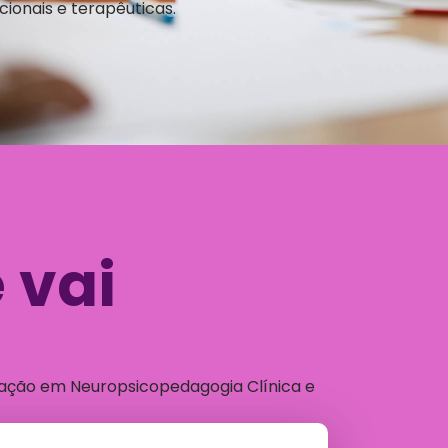
cionais e terapêuticas.
 vai
uação em Neuropsicopedagogia Clínica e