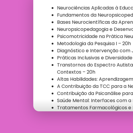
Neurociências Aplicadas à Educa
Fundamentos da Neuropsicopeda
Bases Neurocientíficas da Apre
Neuropsicopedagogia e Desenv
Psicomotricidade na Prática Ne
Metodologia da Pesquisa I – 20h
Diagnóstico e Intervenção com 
Práticas Inclusivas e Diversidade
Transtornos do Espectro Autista
Contextos – 20h
Altas Habilidades: Aprendizage
A Contribuição da TCC para a N
Contribuição da Psicanálise par
Saúde Mental: Interfaces com a
Tratamentos Farmacológicos e 
Linguagem, Cognição e Alfabeti
Contribuições da Fonoaudiologi
Neuropsicopedagógica – 20h