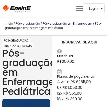
Login
Início
/
Pós-graduação
/
Pós-graduação em Enfermagem
/ Pós-
graduação em Enfermagem Pediátrica
PÓS-GRADUAÇÃO
INSCREVA-SE AQUI
ENSINO A DISTÂNCIA
Pós-
Matrícula
graduação
R$
250,00
em
Planos de pagamento
Enfermagem
À vista R$ 6.155,00
Pediátrica
6x R$ 1.053,00
12x R$ 555,80
18 x R$ 390,00
Ir para a