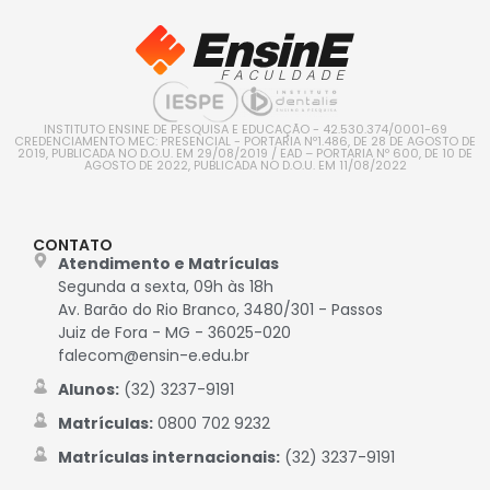
INSTITUTO ENSINE DE PESQUISA E EDUCAÇÃO - 42.530.374/0001-69
CREDENCIAMENTO MEC: PRESENCIAL - PORTARIA Nº1.486, DE 28 DE AGOSTO DE
2019, PUBLICADA NO D.O.U. EM 29/08/2019 / EAD – PORTARIA Nº 600, DE 10 DE
AGOSTO DE 2022, PUBLICADA NO D.O.U. EM 11/08/2022
CONTATO
Atendimento e Matrículas
Segunda a sexta, 09h às 18h
Av. Barão do Rio Branco, 3480/301 - Passos
Juiz de Fora - MG - 36025-020
falecom@ensin-e.edu.br
Alunos:
(32) 3237-9191
Matrículas:
0800 702 9232
Matrículas internacionais:
(32) 3237-9191