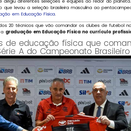
dirigiu diferentes seleções e equipes ao redor do planeta
o que levou a seleção brasileira masculina ao pentacampe
ação em Educação Física
.
os 20 técnicos que vão comandar os clubes de futebol no B
m a
graduação em Educação Física no currículo profissi
ais de educação física que com
érie A do Campeonato Brasileiro​