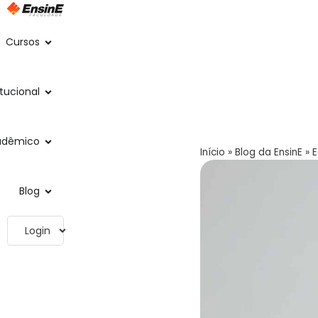
Cursos
itucional
adêmico
Início
»
Blog da EnsinE
»
E
Blog
Login