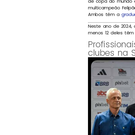
de copa do mundo e 
multicampeão Felipã
Ambos têm a
gradu
Neste ano de 2024, d
menos 12 deles tê
Profission
clubes na S