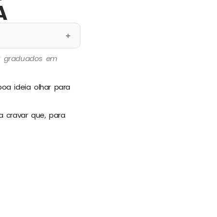
A
por graduados em
oa ideia olhar para
a cravar que, para