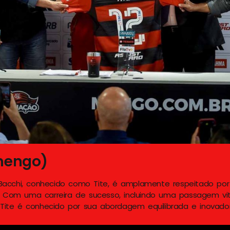
amengo)
Bacchi, conhecido como Tite, é amplamente respeitado po
a. Com uma carreira de sucesso, incluindo uma passagem vit
a, Tite é conhecido por sua abordagem equilibrada e inovado