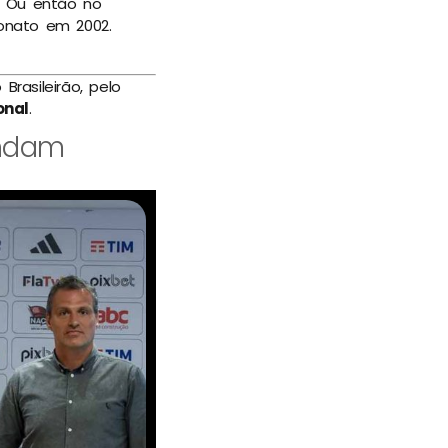
. Ou então no
onato em 2002.
rasileirão, pelo
onal
.
andam