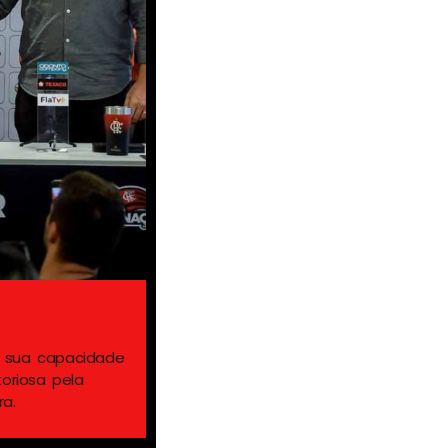
Felipão (Atlético-
r sua capacidade
Uma figura icônica no futebol brasil
oriosa pela
experiência internacional. Campeão
ra.
carreira repleta de títulos important