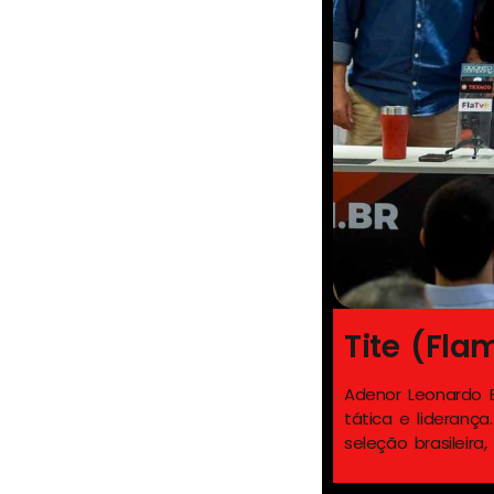
Tite (Fl
volucionou o futebol brasileiro nos
Adenor Leonardo 
na também é formado em educação
tática e lideranç
seleção brasileir