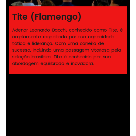
Tite (Flamengo)
Adenor Leonardo Bacchi, conhecido como Tite, é
amplamente respeitado por sua capacidade
tática e liderança. Com uma carreira de
sucesso, incluindo uma passagem vitoriosa pela
seleção brasileira, Tite é conhecido por sua
abordagem equilibrada e inovadora.