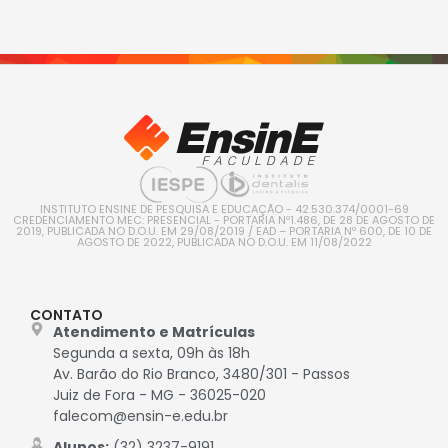
INSTITUTO ENSINE DE PESQUISA E EDUCAÇÃO - 42.530.374/0001-69
CREDENCIAMENTO MEC: PRESENCIAL - PORTARIA Nº1.486, DE 28 DE AGOSTO DE
2019, PUBLICADA NO D.O.U. EM 29/08/2019 / EAD – PORTARIA Nº 600, DE 10 DE
AGOSTO DE 2022, PUBLICADA NO D.O.U. EM 11/08/2022
CONTATO
Atendimento e Matrículas
Segunda a sexta, 09h às 18h
Av. Barão do Rio Branco, 3480/301 - Passos
Juiz de Fora - MG - 36025-020
falecom@ensin-e.edu.br
Alunos:
(32) 3237-9191