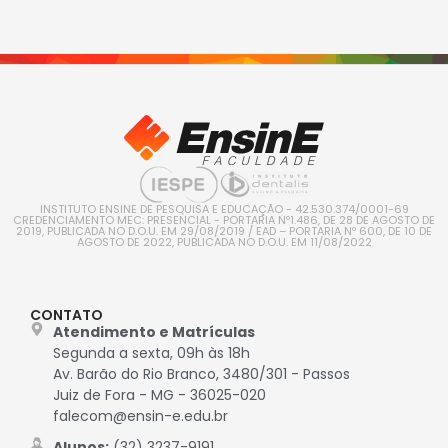
INSTITUTO ENSINE DE PESQUISA E EDUCAÇÃO - 42.530.374/0001-69
CREDENCIAMENTO MEC: PRESENCIAL - PORTARIA Nº1.486, DE 28 DE AGOSTO DE
2019, PUBLICADA NO D.O.U. EM 29/08/2019 / EAD – PORTARIA Nº 600, DE 10 DE
AGOSTO DE 2022, PUBLICADA NO D.O.U. EM 11/08/2022
CONTATO
Atendimento e Matrículas
Segunda a sexta, 09h às 18h
Av. Barão do Rio Branco, 3480/301 - Passos
Juiz de Fora - MG - 36025-020
falecom@ensin-e.edu.br
Alunos:
(32) 3237-9191