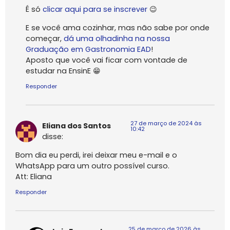
É só
clicar aqui para se inscrever
😉
E se você ama cozinhar, mas não sabe por onde
começar,
dá uma olhadinha na nossa
Graduação em Gastronomia EAD
!
Aposto que você vai ficar com vontade de
estudar na EnsinE 😁
Responder
27 de março de 2024 às
Eliana dos Santos
10:42
disse:
Bom dia eu perdi, irei deixar meu e-mail e o
WhatsApp para um outro possível curso.
Att: Eliana
Responder
25 de março de 2026 às