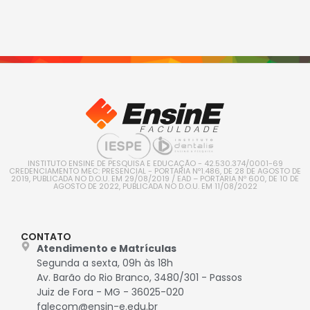
INSTITUTO ENSINE DE PESQUISA E EDUCAÇÃO - 42.530.374/0001-69
CREDENCIAMENTO MEC: PRESENCIAL - PORTARIA Nº1.486, DE 28 DE AGOSTO DE
2019, PUBLICADA NO D.O.U. EM 29/08/2019 / EAD – PORTARIA Nº 600, DE 10 DE
AGOSTO DE 2022, PUBLICADA NO D.O.U. EM 11/08/2022
CONTATO
Atendimento e Matrículas
Segunda a sexta, 09h às 18h
Av. Barão do Rio Branco, 3480/301 - Passos
Juiz de Fora - MG - 36025-020
falecom@ensin-e.edu.br