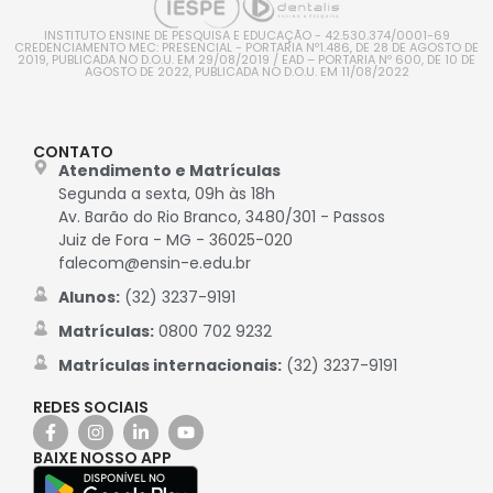
INSTITUTO ENSINE DE PESQUISA E EDUCAÇÃO - 42.530.374/0001-69
CREDENCIAMENTO MEC: PRESENCIAL - PORTARIA Nº1.486, DE 28 DE AGOSTO DE
2019, PUBLICADA NO D.O.U. EM 29/08/2019 / EAD – PORTARIA Nº 600, DE 10 DE
AGOSTO DE 2022, PUBLICADA NO D.O.U. EM 11/08/2022
CONTATO
Atendimento e Matrículas
Segunda a sexta, 09h às 18h
Av. Barão do Rio Branco, 3480/301 - Passos
Juiz de Fora - MG - 36025-020
falecom@ensin-e.edu.br
Alunos:
(32) 3237-9191
Matrículas:
0800 702 9232
Matrículas internacionais:
(32) 3237-9191
REDES SOCIAIS
BAIXE NOSSO APP