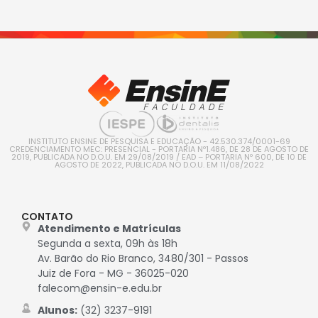
INSTITUTO ENSINE DE PESQUISA E EDUCAÇÃO - 42.530.374/0001-69
CREDENCIAMENTO MEC: PRESENCIAL - PORTARIA Nº1.486, DE 28 DE AGOSTO DE
2019, PUBLICADA NO D.O.U. EM 29/08/2019 / EAD – PORTARIA Nº 600, DE 10 DE
AGOSTO DE 2022, PUBLICADA NO D.O.U. EM 11/08/2022
CONTATO
Atendimento e Matrículas
Segunda a sexta, 09h às 18h
Av. Barão do Rio Branco, 3480/301 - Passos
Juiz de Fora - MG - 36025-020
falecom@ensin-e.edu.br
Alunos:
(32) 3237-9191