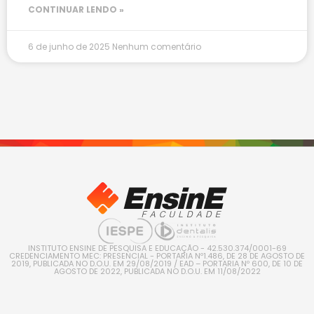
CONTINUAR LENDO »
6 de junho de 2025
Nenhum comentário
INSTITUTO ENSINE DE PESQUISA E EDUCAÇÃO - 42.530.374/0001-69
CREDENCIAMENTO MEC: PRESENCIAL - PORTARIA Nº1.486, DE 28 DE AGOSTO DE
2019, PUBLICADA NO D.O.U. EM 29/08/2019 / EAD – PORTARIA Nº 600, DE 10 DE
AGOSTO DE 2022, PUBLICADA NO D.O.U. EM 11/08/2022